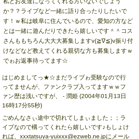
私とお友達になってくれる方いないでしょう
か？？ライブなど一緒に語り合ったりしたいで
す！ｗ私は岐阜に住んでいるので、愛知の方など
とは一緒に遊んだりできたら嬉しいです＾＾コス
さんももちろん大大大募集しますv(≧∇≦)v振り付
けなどなど教えてくれる親切な方も募集しますｗ
でゎお返事待ってます☆
はじめましてっ★☆まだライブゎ受験なので行
ってませんが、ファンクラブ入ってますｗｗフ
ァン歴は浅いですが、 - 潤姫 (2004年01月13日
16時17分55秒)
ごめんなさぃ途中で切れてしまぃました；；ラ
イブなので構ってくれたら嬉しいです♪もしょけ
れば、
xxxtatsuya-yuixxx@ezweb.ne.jp
にメール