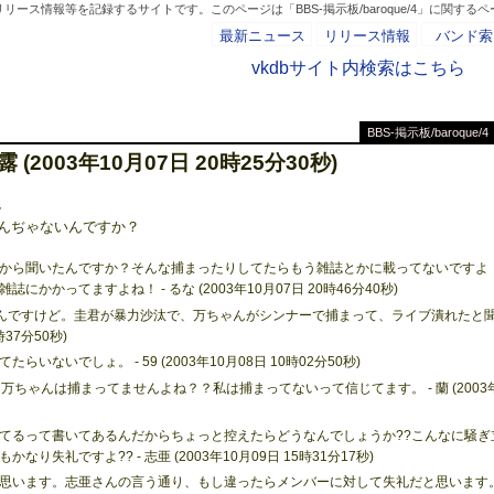
ース情報等を記録するサイトです。このページは「BBS-掲示板/baroque/4」に関する
最新ニュース
リリース情報
バンド索
vkdbサイト内検索はこちら
BBS-掲示板/baroque/4
- AD -
露 (2003年10月07日 20時25分30秒)
、
んぢゃないんですか？
から聞いたんですか？そんな捕まったりしてたらもう雑誌とかに載ってないですよ
かってますよね！ - るな (2003年10月07日 20時46分40秒)
んですけど。圭君が暴力沙汰で、万ちゃんがシンナーで捕まって、ライブ潰れたと
時37分50秒)
ないでしょ。 - 59 (2003年10月08日 10時02分50秒)
ちゃんは捕まってませんよね？？私は捕まってないって信じてます。 - 蘭 (2003
てるって書いてあるんだからちょっと控えたらどうなんでしょうか??こんなに騒ぎ
失礼ですよ?? - 志亜 (2003年10月09日 15時31分17秒)
思います。志亜さんの言う通り、もし違ったらメンバーに対して失礼だと思います