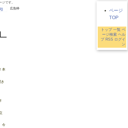
ページです。
広告枠
引
ページ
TOP
トップ
一覧
ペ
ージ検索
ヘル
プ
RSS
ログイ
ン
！本
聞き
年
立
。今