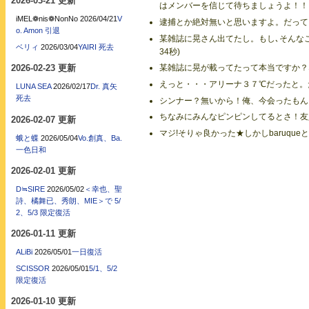
2026-03-21 更新
はメンバーを信じて待ちましょうよ！！ - 冬香
iMEL❁nis❁NonNo
2026/04/21
V
逮捕とか絶対無いと思いますよ。だって - 知里
o. Amon 引退
某雑誌に晃さん出てたし。もし､そんなことが
ベリィ
2026/03/04
YAIRI 死去
34秒)
2026-02-23 更新
某雑誌に晃が載ってたって本当ですか？なんの
えっと・・・アリーナ３７℃だったと。だから
LUNA SEA
2026/02/17
Dr. 真矢
死去
シンナー？無いから！俺、今会ったもん。ウケ
ちなみにみんなピンピンしてるとさ！友人より。
2026-02-07 更新
マジ!そりゃ良かった★しかしbaruqueと友人
蛾と蝶
2026/05/04
Vo.創真、Ba.
一色日和
2026-02-01 更新
D≒SIRE
2026/05/02
＜幸也、聖
詩、橘舞已、秀朗、MIE＞で 5/
2、5/3 限定復活
2026-01-11 更新
ALiBi
2026/05/01
一日復活
SCISSOR
2026/05/01
5/1、5/2
限定復活
2026-01-10 更新