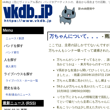
vkdbは（主にヴィジュアル系の）バンドやアーティストの、過去から現在までの活動、リリ
新vkdb開発中
Menu
万ちゃんについて。。。
- 雨
ニュース
/
新譜
ここでは、圭君の話しかでてないんですが
バンドを探す
万ちゃんもシンナー吸ってって逮捕された
バンド索引
万ちゃんがシンナーすってるとか、、誰
人を探す
当かどうかは・・来月号からのすべての雑誌にか
個人索引
V系好きな友達から聞いてびっくりした
ライブハウスを探す
ましたょ。 - 雨露 (2003年10月07日 21
万ちゃん普通に見かけたし。もし捕まってたらい
ライブハウス・ホール一覧
59さんが万ちゃんを見かけたってことは万
歴史を辿る
10月08日 19時56分00秒)
年表
/
過去のニュース
ってか下に２ちゃんの情報氾濫で混乱し
てといて嘘だったら圭君にも万ちゃんにもかなり
最新ニュース
(
RSS
)
私もこういうのは少し控えた方がいいと