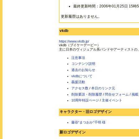
最終更新時間：2006年01月25日 15時5
更新履歴はありません。
vkdb
https://www.vkdb.jp/
vkdb（ブイケーデービー）
主に日本のヴィジュアル系バンドやアーティストの
注意事項
コンテンツ説明
過去のお知らせ
vkdbについて
義援活動
アクセス数
/
本日のリンク元
削除要請・削除履歴
/
問合せフォーム
/
掲載
10周年特設ページ
/
主催イベント
キャラクター・旧ロゴデザイン
藤谷“まつおか”千明 様
新ロゴデザイン