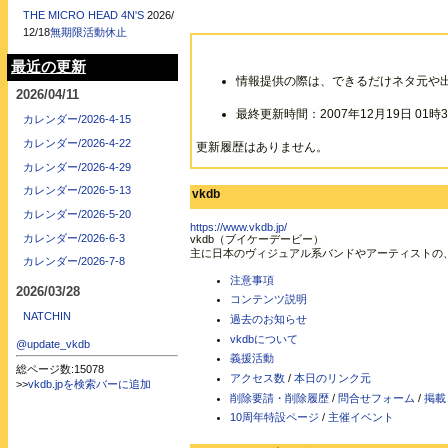
THE MICRO HEAD 4N'S
2026/
12/18
無期限活動休止
最近の更新
情報提供の際は、できるだけネタ元や
2026/04/11
最終更新時間：2007年12月19日 01時3
カレンダー/2026-4-15
カレンダー/2026-4-22
更新履歴はありません。
カレンダー/2026-4-29
カレンダー/2026-5-13
vkdb
カレンダー/2026-5-20
https://www.vkdb.jp/
カレンダー/2026-6-3
vkdb（ブイケーデービー）
主に日本のヴィジュアル系バンドやアーティストの
カレンダー/2026-7-8
注意事項
2026/03/28
コンテンツ説明
NATCHIN
過去のお知らせ
vkdbについて
@update_vkdb
義援活動
総ページ数:15078
アクセス数
/
本日のリンク元
>>
vkdb.jpを検索バーに追加
削除要請・削除履歴
/
問合せフォーム
/
掲載
10周年特設ページ
/
主催イベント