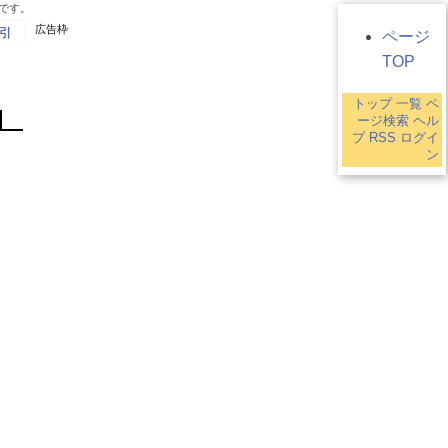
ジです。
広告枠
引
ページ
TOP
トップ
一覧
ペ
ージ検索
ヘル
プ
RSS
ログイ
ン