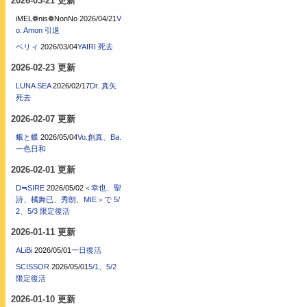
2026-03-21 更新
iMEL❁nis❁NonNo
2026/04/21
V
o. Amon 引退
ベリィ
2026/03/04
YAIRI 死去
2026-02-23 更新
LUNA SEA
2026/02/17
Dr. 真矢
死去
2026-02-07 更新
蛾と蝶
2026/05/04
Vo.創真、Ba.
一色日和
2026-02-01 更新
D≒SIRE
2026/05/02
＜幸也、聖
詩、橘舞已、秀朗、MIE＞で 5/
2、5/3 限定復活
2026-01-11 更新
ALiBi
2026/05/01
一日復活
SCISSOR
2026/05/01
5/1、5/2
限定復活
2026-01-10 更新