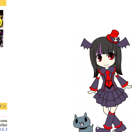
イン
kuwa
eNet
.6.3