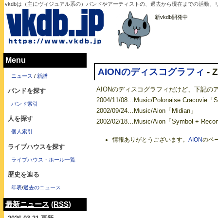
vkdbは（主にヴィジュアル系の）バンドやアーティストの、過去から現在までの活動、リ
新vkdb開発中
Menu
AIONのディスコグラフィ
- 
ニュース
/
新譜
AIONのディスコグラフィだけど、下記の
バンドを探す
2004/11/08…Music/Polonaise Cracovie「Sc
バンド索引
2002/09/24…Music/Aion「Midian」
人を探す
2002/02/18…Music/Aion「Symbol + Recon
個人索引
情報ありがとうございます。
AION
のペー
ライブハウスを探す
ライブハウス・ホール一覧
歴史を辿る
年表
/
過去のニュース
最新ニュース
(
RSS
)