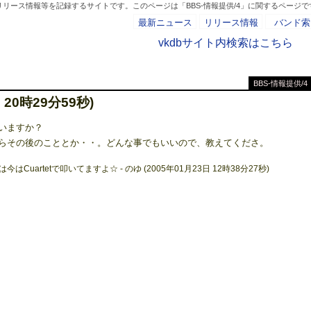
リース情報等を記録するサイトです。このページは「BBS-情報提供/4」に関するページで
最新ニュース
リリース情報
バンド索
vkdbサイト内検索はこちら
BBS-情報提供/4
- AD -
 20時29分59秒)
いますか？
らその後のこととか・・。どんな事でもいいので、教えてくださ。
Cuartetで叩いてますよ☆ - のゆ (2005年01月23日 12時38分27秒)