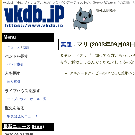
vkdbは（主にヴィジュアル系の）バンドやアーティストの、過去から現在までの活動、リ
新vkdb開発中
Menu
無題
- マリ (2003年09月03日
ニュース
/
新譜
タキシードグッピー知ってる方いらっしゃ
バンドを探す
もう、解散してるんですかね？してるのな
バンド索引
タキシードグッピーのDr.だった准那(？)は今は
人を探す
個人索引
ライブハウスを探す
ライブハウス・ホール一覧
歴史を辿る
年表
/
過去のニュース
最新ニュース
(
RSS
)