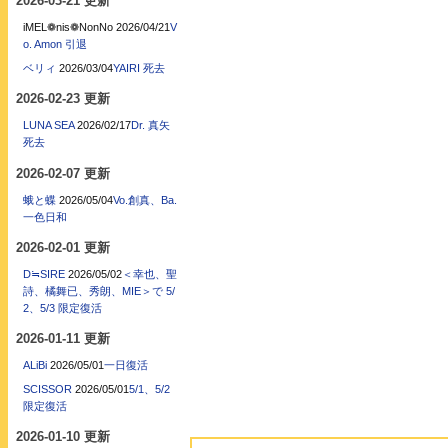
2026-03-21 更新
iMEL❁nis❁NonNo
2026/04/21
V
o. Amon 引退
ベリィ
2026/03/04
YAIRI 死去
2026-02-23 更新
LUNA SEA
2026/02/17
Dr. 真矢
死去
2026-02-07 更新
蛾と蝶
2026/05/04
Vo.創真、Ba.
一色日和
2026-02-01 更新
D≒SIRE
2026/05/02
＜幸也、聖
詩、橘舞已、秀朗、MIE＞で 5/
2、5/3 限定復活
2026-01-11 更新
ALiBi
2026/05/01
一日復活
SCISSOR
2026/05/01
5/1、5/2
限定復活
2026-01-10 更新