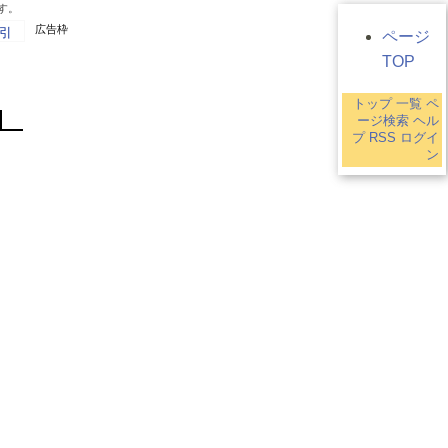
す。
広告枠
引
ページ
TOP
トップ
一覧
ペ
ージ検索
ヘル
プ
RSS
ログイ
ン