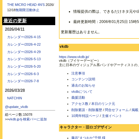
THE MICRO HEAD 4N'S
2026/
12/18
無期限活動休止
情報提供の際は、できるだけネタ元や
最近の更新
最終更新時間：2006年01月25日 15時5
2026/04/11
更新履歴はありません。
カレンダー/2026-4-15
カレンダー/2026-4-22
vkdb
カレンダー/2026-4-29
https://www.vkdb.jp/
カレンダー/2026-5-13
vkdb（ブイケーデービー）
主に日本のヴィジュアル系バンドやアーティストの
カレンダー/2026-5-20
注意事項
カレンダー/2026-6-3
コンテンツ説明
カレンダー/2026-7-8
過去のお知らせ
2026/03/28
vkdbについて
義援活動
NATCHIN
アクセス数
/
本日のリンク元
@update_vkdb
削除要請・削除履歴
/
問合せフォーム
/
掲載
総ページ数:15078
10周年特設ページ
/
主催イベント
>>
vkdb.jpを検索バーに追加
キャラクター・旧ロゴデザイン
藤谷“まつおか”千明 様