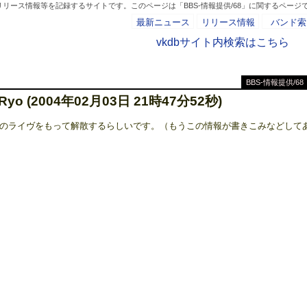
リース情報等を記録するサイトです。このページは「BBS-情報提供/68」に関するページ
最新ニュース
リリース情報
バンド索
vkdbサイト内検索はこちら
BBS-情報提供/68
- AD -
 Ryo (2004年02月03日 21時47分52秒)
uya O-westのライヴをもって解散するらしいです。（もうこの情報が書きこみなどして