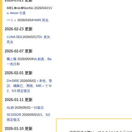
2026-03-21 更新
iMEL❁nis❁NonNo
2026/04/21
V
o. Amon 引退
ベリィ
2026/03/04
YAIRI 死去
2026-02-23 更新
LUNA SEA
2026/02/17
Dr. 真矢
死去
2026-02-07 更新
蛾と蝶
2026/05/04
Vo.創真、Ba.
一色日和
2026-02-01 更新
D≒SIRE
2026/05/02
＜幸也、聖
詩、橘舞已、秀朗、MIE＞で 5/
2、5/3 限定復活
2026-01-11 更新
ALiBi
2026/05/01
一日復活
SCISSOR
2026/05/01
5/1、5/2
限定復活
2026-01-10 更新