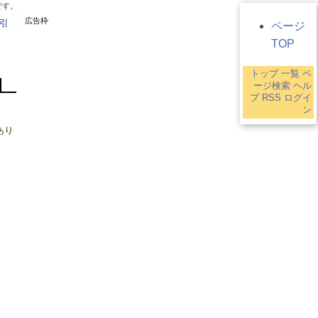
です。
広告枠
引
ページ
TOP
トップ
一覧
ペ
ージ検索
ヘル
プ
RSS
ログイ
ン
あり