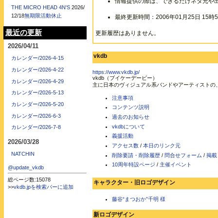
情報提供の際は、できるだけネタ元や
THE MICRO HEAD 4N'S
2026/
12/18
無期限活動休止
最終更新時間：2006年01月25日 15時5
最近の更新
更新履歴はありません。
2026/04/11
vkdb
カレンダー/2026-4-15
カレンダー/2026-4-22
https://www.vkdb.jp/
vkdb（ブイケーデービー）
カレンダー/2026-4-29
主に日本のヴィジュアル系バンドやアーティストの
カレンダー/2026-5-13
注意事項
カレンダー/2026-5-20
コンテンツ説明
カレンダー/2026-6-3
過去のお知らせ
vkdbについて
カレンダー/2026-7-8
義援活動
2026/03/28
アクセス数
/
本日のリンク元
NATCHIN
削除要請・削除履歴
/
問合せフォーム
/
掲載
10周年特設ページ
/
主催イベント
@update_vkdb
総ページ数:15078
キャラクター・旧ロゴデザイン
>>
vkdb.jpを検索バーに追加
藤谷“まつおか”千明 様
新ロゴデザイン