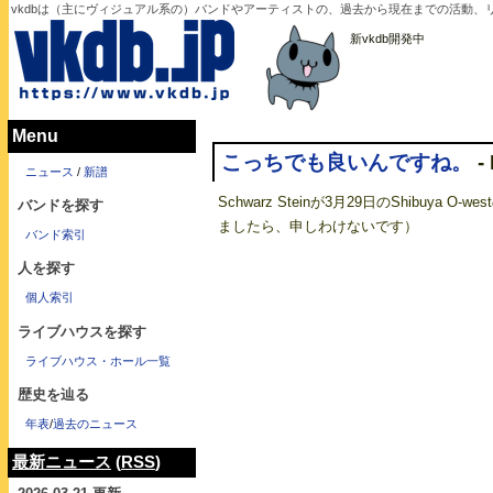
vkdbは（主にヴィジュアル系の）バンドやアーティストの、過去から現在までの活動、リ
新vkdb開発中
Menu
こっちでも良いんですね。
-
ニュース
/
新譜
Schwarz Steinが3月29日のShib
バンドを探す
ましたら、申しわけないです）
バンド索引
人を探す
個人索引
ライブハウスを探す
ライブハウス・ホール一覧
歴史を辿る
年表
/
過去のニュース
最新ニュース
(
RSS
)