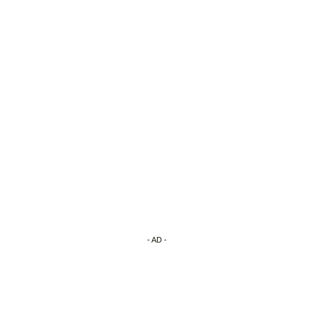
- AD -