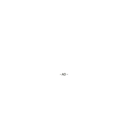
- AD -