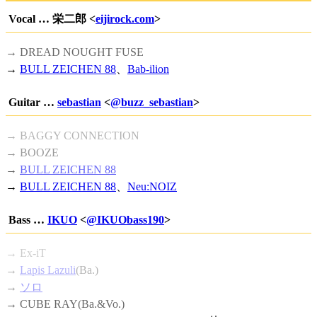
Vocal … 栄二郎 <
eijirock.com
>
→ DREAD NOUGHT FUSE
→
BULL ZEICHEN 88
、
Bab-ilion
Guitar …
sebastian
<
@buzz_sebastian
>
→ BAGGY CONNECTION
→ BOOZE
→
BULL ZEICHEN 88
→
BULL ZEICHEN 88
、
Neu:NOIZ
Bass …
IKUO
<
@IKUObass190
>
→ Ex-iT
→
Lapis Lazuli
(Ba.)
→
ソロ
→ CUBE RAY(Ba.&Vo.)