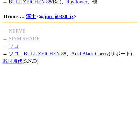
→
BULL ZEICHEN 88
(Ba.)、
Rayflower
、他
Drums …
淳士
<
@jun_ji0330_jz
>
→ NERVE
→
SIAM SHADE
→
ソロ
→
ソロ
、
BULL ZEICHEN 88
、
Acid Black Cherry
(サポート)、
戦国時代
(S.N.D)