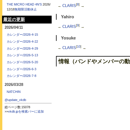
[
8
]
THE MICRO HEAD 4N'S
2026/
→
CLARIS
→
12/18
無期限活動休止
Yahiro
最近の更新
[
9
]
→
CLARIS
→
2026/04/11
カレンダー/2026-4-15
Yosuke
カレンダー/2026-4-22
[
10
]
→
CLARIS
→
カレンダー/2026-4-29
カレンダー/2026-5-13
情報（バンドやメンバーの動
カレンダー/2026-5-20
カレンダー/2026-6-3
カレンダー/2026-7-8
2026/03/28
NATCHIN
@update_vkdb
総ページ数:15078
>>
vkdb.jpを検索バーに追加