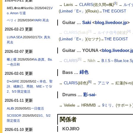
2026-03-21 更新
[
1
]
→ Lavis →
CLARIS
(佐久間∞楓)
→
ルイ
iMEL❁nis❁NonNo
2026/04/21
V
(
Limited「E=」
)(Rouis)→
THE EGOIST
o. Amon 引退
ベリィ
2026/03/04
YAIRI 死去
Guitar …
Saki
<
blog.livedoor.jp
>
2026-02-23 更新
[
3
]
[
4
]
→
CLARIS
(Saki)
→
ルイナ信号
(綾波)
→
LUNA SEA
2026/02/17
Dr. 真矢
(
Limited「E=」
)(セツナ)→
THE EGOIST
死去
Guitar … YOUNA <
blog.livedoor.j
2026-02-07 更新
[
5
]
蛾と蝶
2026/05/04
Vo.創真、Ba.
→
CLARIS
→ Nikh
→
B.I.S～Blue.Ice.S
一色日和
Bass …
緋色
2026-02-01 更新
D≒SIRE
2026/05/02
＜幸也、聖
[
6
]
→
CLARIS
(緋色)
→
アニマ
→ 紅蓮(hi-ro)
詩、橘舞已、秀朗、MIE＞で 5/
2、5/3 限定復活
Drums …
彩-sai-
2026-01-11 更新
→ Veliele → HRMMB →
9ミリ。
(サポート)
ALiBi
2026/05/01
一日復活
SCISSOR
2026/05/01
5/1、5/2
関係者
限定復活
KOJIRO
2026-01-10 更新