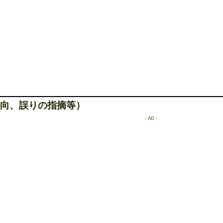
向、誤りの指摘等）
- AD -