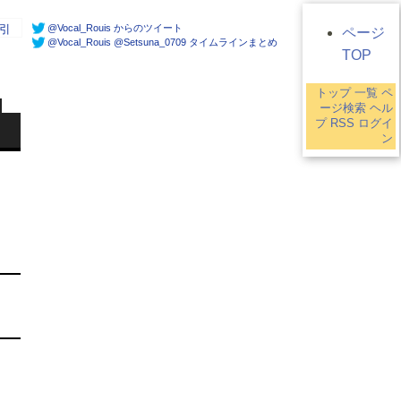
@Vocal_Rouis からのツイート
引
ページ
@Vocal_Rouis @Setsuna_0709 タイムラインまとめ
TOP
トップ
一覧
ペ
ージ検索
ヘル
プ
RSS
ログイ
ン