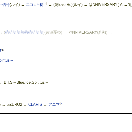
[
2
]
ナ信号
(ルイ) →
エゴis≒徒
→ (萌love:Re)(ルイ) → @NNIVERSARY(-A-→尚
 (
萌萌萌萌萌萌萌萌萌萌
)(綾波憂椏)
→ @NNIVERSARY(刹那)
→
p
>
piritus～
、B.I.S～Blue.Ice.Spititus～
[
7
]
 → ∞ZERO2 →
CLARIS
→
アニマ