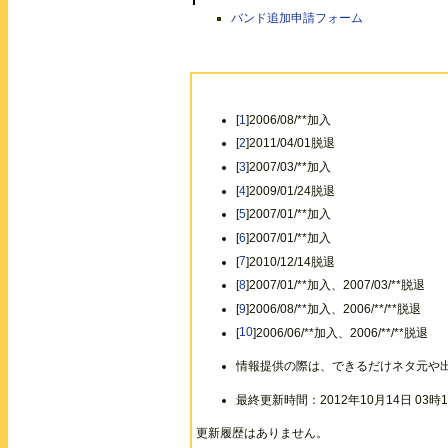
バンド追加申請フォーム
[
1
]2006/08/**加入
[
2
]2011/04/01脱退
[
3
]2007/03/**加入
[
4
]2009/01/24脱退
[
5
]2007/01/**加入
[
6
]2007/01/**加入
[
7
]2010/12/14脱退
[
8
]2007/01/**加入、2007/03/**脱退
[
9
]2006/08/**加入、2006/**/**脱退
[
10
]2006/06/**加入、2006/**/**脱退
情報提供の際は、できるだけネタ元や
最終更新時間：2012年10月14日 03時1
更新履歴はありません。