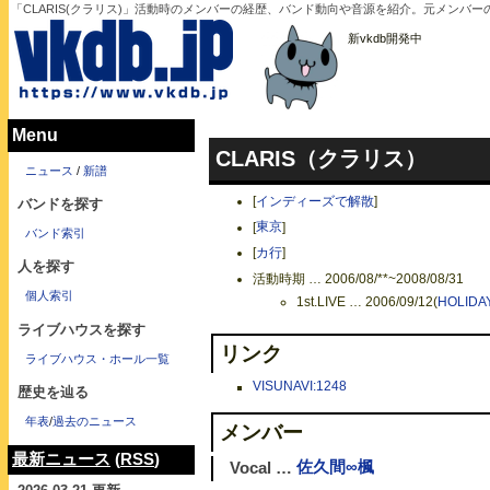
「CLARIS(クラリス)」活動時のメンバーの経歴、バンド動向や音源を紹介。元メンバ
新vkdb開発中
Menu
CLARIS（クラリス）
ニュース
/
新譜
[
インディーズで解散
]
バンドを探す
[
東京
]
バンド索引
[
カ行
]
人を探す
活動時期 … 2006/08/**~2008/08/31
個人索引
1st.LIVE … 2006/09/12(
HOLIDA
ライブハウスを探す
リンク
ライブハウス・ホール一覧
VISUNAVI:1248
歴史を辿る
年表
/
過去のニュース
メンバー
最新ニュース
(
RSS
)
Vocal …
佐久間∞楓