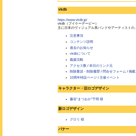
vkdb
https://www.vkdb.jp/
vkdb（ブイケーデービー）
主に日本のヴィジュアル系バンドやアーティストの
注意事項
コンテンツ説明
過去のお知らせ
vkdbについて
義援活動
アクセス数
/
本日のリンク元
削除要請・削除履歴
/
問合せフォーム
/
掲載
10周年特設ページ
/
主催イベント
キャラクター・旧ロゴデザイン
藤谷“まつおか”千明 様
新ロゴデザイン
グロリ 様
バナー