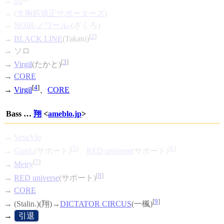
→
恋
→ (
大胸筋矯正サポーターズ
)
→
NOIR-ノワール-
(ざくろ)
[
2
]
→
BLACK LINE
(Takato)
→ ソロ
[
3
]
→
Virgil
(たかと)
→
CORE
[
4
]
→
Virgil
、
CORE
Bass …
翔
<
ameblo.jp
>
→
VesuVio
[
5
]
[
6
]
→
GizeL
(サポート)
、
RED universe
(サポート)
[
7
]
→
Metry
[
8
]
→
RED universe
(サポート)
→
CORE
[
9
]
→ (Stalin.)(翔)→
DICTATOR CIRCUS
(一楓)
→
[
引退
]