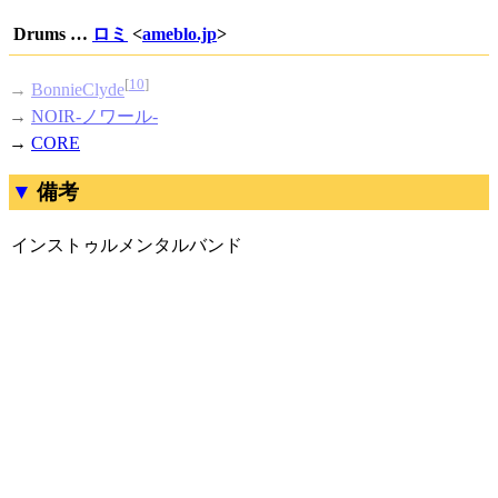
Drums …
ロミ
<
ameblo.jp
>
[
10
]
→
BonnieClyde
→
NOIR-ノワール-
→
CORE
備考
インストゥルメンタルバンド