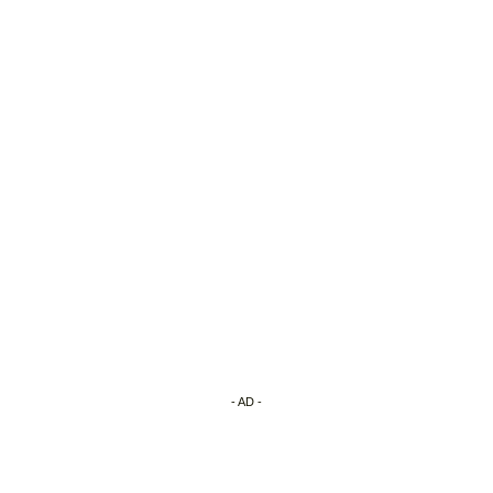
- AD -