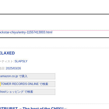
rockstar-chiyu/entry-11557413003.html
st of the CHIYU～
SLAPSLY
2025/03/26
amazon.co.jp で購入
TOWER RECORDS ONLINE で検索
ahoo!ショッピング で検索