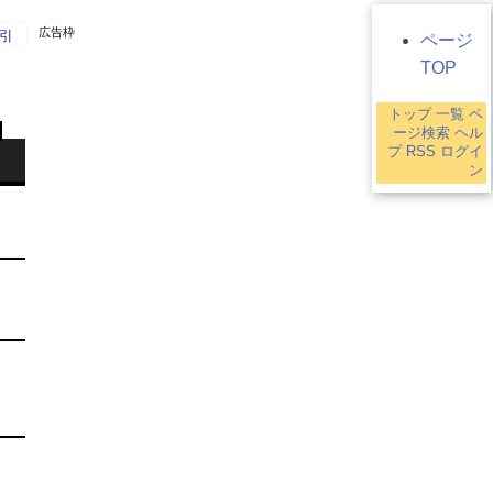
広告枠
引
ページ
TOP
トップ
一覧
ペ
ージ検索
ヘル
プ
RSS
ログイ
ン