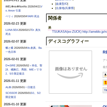
2026-03-21 更新
[
血液型/O
]
iMEL❁nis❁NonNo
2026/04/21
V
[
出身地/兵庫県
]
o. Amon 引退
RELAXED
ベリィ
2026/03/04
YAIRI 死去
関係者
2026-02-23 更新
弟
LUNA SEA
2026/02/17
Dr. 真矢
TSUKASA(ex-ZUCK)
http://ameblo.jp/
死去
ディスコグラフィー
2026-02-07 更新
蛾と蝶
2026/05/04
Vo.創真、Ba.
一色日和
OUTBURST ～The be
2026-02-01 更新
D≒SIRE
2026/05/02
＜幸也、聖
詩、橘舞已、秀朗、MIE＞で 5/
2、5/3 限定復活
2026-01-11 更新
ALiBi
2026/05/01
一日復活
Y
SCISSOR
2026/05/01
5/1、5/2
限定復活
2026-01-10 更新