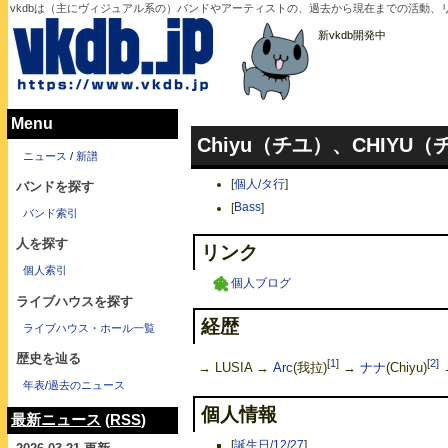
vkdbは（主にヴィジュアル系の）バンドやアーティストの、過去から現在までの活動、リ
新vkdb開発中
Menu
Chiyu（チユ）、CHIYU（
ニュース
/
新譜
[
個人/タ行
]
バンドを探す
[
Bass
]
バンド索引
人を探す
リンク
個人索引
個人ブログ
ライブハウスを探す
経歴
ライブハウス・ホール一覧
歴史を辿る
[
1
]
[
2
]
→ LUSIA →
Arc
(我拉)
→
ナナ
(Chiyu)
年表
/
過去のニュース
個人情報
最新ニュース
(
RSS
)
[
誕生日/12/27
]