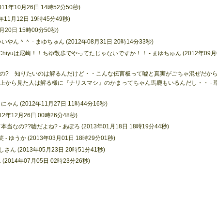
11年10月26日 14時52分50秒)
11月12日 19時45分49秒)
20日 15時00分50秒)
やん＾＾ - まゆちゅん (2012年08月31日 20時14分33秒)
hiyuは尼崎！！ちゆ散歩でやってたじゃないですか！！ - まゆちゅん (2012年09月
の? 知りたいのは解るんだけど・・こんな伝言板って嘘と真実がごちゃ混ぜだか
上から見た人は解る様に『ナリスマシ』のかまってちゃん馬鹿もいるんだし・・ - 
くにゃん (2012年11月27日 11時44分16秒)
12年12月26日 00時26分48秒)
??嘘だよね? - あぽろ (2013年01月18日 18時19分44秒)
うか (2013年03月01日 18時29分01秒)
 (2013年05月23日 20時51分41秒)
(2014年07月05日 02時23分26秒)