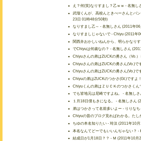
え？何(笑)なりすまし？乙ｗｗ - 名無しさん 
武瑠くんが、高校んときぺーさんとバンドや
23日 01時48分50秒)
なりすまし乙～ - 名無しさん (2011年06月
なりすましじゃないで - Chiyu (2011年0
関西弁おかしいねんから、明らかなりすましやん
でChiyuは何歳なの？ - 名無しさん (201
Chiyuさんの弟はZUCKの勇さん（Vo.）じ
Chiyuさんの弟はZUCKの勇さん(Vo.)です
Chiyuさんの弟はZUCKの勇さん(Vo.)です 
Chiyuの弟はZUCKのつかさ(Gt.)ですよ！！ 
Chiyuくんの弟はＺＵＣＫのつかさくんです 
でも皆地元は尼崎ですよね。 - 名無しさん (
１月18日僕もきになる。 - 名無しさん (20
弟はつかさって名前多いよー - りりなちゃま 
Chiyuの昔のブログ見ればわかる。たしかSu
ちゆの本名知りたい - 玲汰 (2011年10月1
本名なんてどーでもいいんぢゃない？ - K (2
結成日が1月18日？？ - Ｍ (2011年10月2