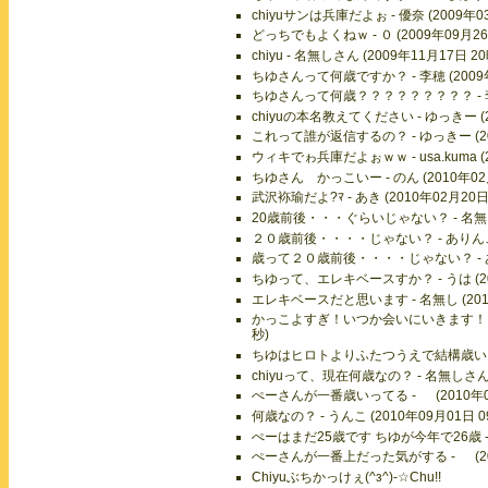
chiyuサンは兵庫だよぉ - 優奈 (2009年0
どっちでもよくねｗ - ０ (2009年09月26
chiyu - 名無しさん (2009年11月17日 2
ちゆさんって何歳ですか？ - 李穂 (2009年
ちゆさんって何歳？？？？？？？？？ - 李舂 
chiyuの本名教えてください - ゆっきー (2
これって誰が返信するの？ - ゆっきー (201
ウィキでゎ兵庫だよぉｗｗ - usa.kuma (2
ちゆさん かっこいー - のん (2010年02月
武沢袮瑜だよ?ﾏ - あき (2010年02月20日
20歳前後・・・ぐらいじゃない？ - 名無しさ
２０歳前後・・・・じゃない？ - ありんこ (
歳って２０歳前後・・・・じゃない？ - ありん
ちゆって、エレキベースすか？ - うは (201
エレキベースだと思います - 名無し (2010
かっこよすぎ！いつか会いにいきます！ＳｕＧ
秒)
ちゆはヒロトよりふたつうえで結構歳いってる 
chiyuって、現在何歳なの？ - 名無しさん (
ぺーさんが一番歳いってる - (2010年07
何歳なの？ - うんこ (2010年09月01日 0
ぺーはまだ25歳です ちゆが今年で26歳 - あ
ぺーさんが一番上だった気がする - (2010
Chiyuぶちかっけぇ(^з^)-☆Chu!!