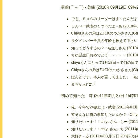
男前(⌒～⌒) - 美緒 (2010年09月19日 09時
でも、ＳｕＧのリーダーはま～たんだよ - 美緒
しんぺー武瑠の１つ下だよ - あ (2010年1
Chiyuさんの弟はZUCKのつかささん(Gt) 
サグメンバー全員の年齢を教えて下さい。 - …
知ってどうするの？ - 名無しさん (2010年
ちゆ誕生日おめでとう！ - ・・・ (2010年
chiyuくんにとって1月18日って何の日ですか
Chiyuさんの弟はZUCKのつかささん(Gt)
ほんとです。本人が言ってました。 - 名無しさ
まぢかぁ(°□°;)
初めて知った - 澪 (2011年01月27日 15時0
俺、今年で24歳だよ - 武瑠 (2011年03月
皆そんなに俺の事知りたいんか？ - Chiyu (
知りたいっす！！chiyuさん - ちー (2011
知りたいっす！！chiyuさん - ち (2011年
大好き - る (2011年03月07日 20時20分