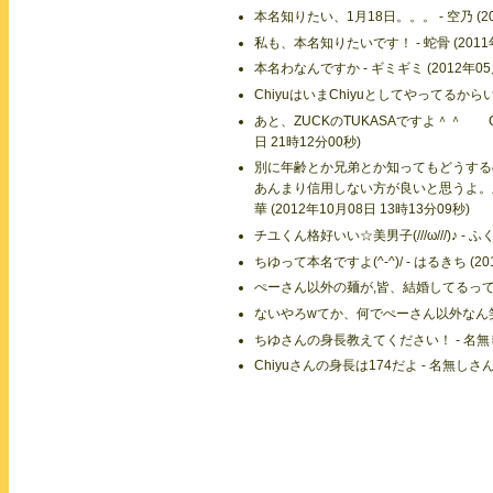
本名知りたい、1月18日。。。 - 空乃 (20
私も、本名知りたいです！ - 蛇骨 (2011年
本名わなんですか - ギミギミ (2012年05月
ChiyuはいまChiyuとしてやってるからいい
あと、ZUCKのTUKASAですよ＾＾ C
日 21時12分00秒)
別に年齢とか兄弟とか知ってもどうする
あんまり信用しない方が良いと思うよ。
華 (2012年10月08日 13時13分09秒)
チユくん格好いい☆美男子(///ω///)♪ - ふ
ちゆって本名ですよ(^-^)/ - はるきち (20
ぺーさん以外の麺が,皆、結婚してるって本当なの
ないやろwてか、何でぺーさん以外なん笑 - ゆ
ちゆさんの身長教えてください！ - 名無しさん
Chiyuさんの身長は174だよ - 名無しさん 