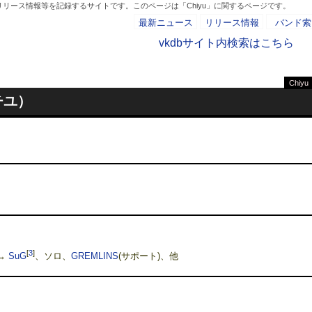
リース情報等を記録するサイトです。このページは「Chiyu」に関するページです。
最新ニュース
リリース情報
バンド索
vkdbサイト内検索はこちら
Chiyu
- AD -
チユ）
[
3
]
→
SuG
、ソロ、
GREMLINS
(サポート)、他