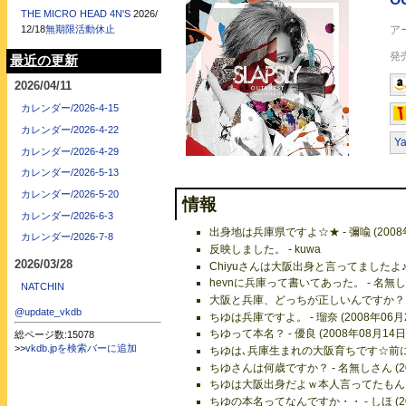
THE MICRO HEAD 4N'S
2026/
12/18
無期限活動休止
最近の更新
2026/04/11
カレンダー/2026-4-15
カレンダー/2026-4-22
Y
カレンダー/2026-4-29
カレンダー/2026-5-13
カレンダー/2026-5-20
情報
カレンダー/2026-6-3
出身地は兵庫県ですよ☆★ - 彌喩 (2008年
カレンダー/2026-7-8
反映しました。 - kuwa
2026/03/28
Chiyuさんは大阪出身と言ってましたよ♪ - 
hevnに兵庫って書いてあった。 - 名無しさん
NATCHIN
大阪と兵庫、どっちが正しいんですか？ - 瑠奈
@update_vkdb
ちゆは兵庫ですよ。 - 瑠奈 (2008年06月2
ちゆって本名？ - 優良 (2008年08月14日
総ページ数:15078
>>
vkdb.jpを検索バーに追加
ちゆは､兵庫生まれの大阪育ちです☆前になんか
ちゆさんは何歳ですか？ - 名無しさん (200
ちゆは大阪出身だよｗ本人言ってたもんｗｗ - 
ちゆの本名ってなんですか・・ - しほ (200