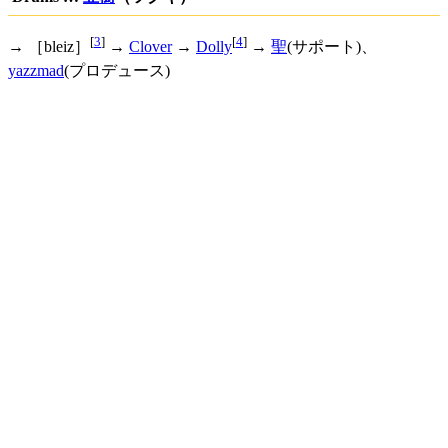
[
3
]
[
4
]
→ ［bleiz］
→
Clover
→
Dolly
→
聖
(サポート)、
yazzmad
(プロデュース)