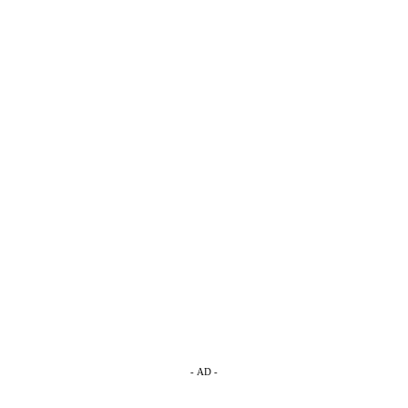
- AD -