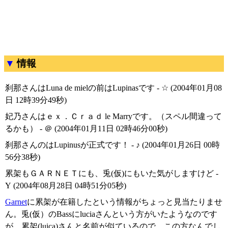
情報
刹那さんはLuna de mielの前はLupinasです - ☆ (2004年01月08
日 12時39分49秒)
妃乃さんはｅｘ．Ｃｒａｄ le Marryです。（スペル間違って
るかも） - ＠ (2004年01月11日 02時46分00秒)
刹那さんのはLupinusが正式です！ - ♪ (2004年01月26日 00時
56分38秒)
累架もＧＡＲＮＥＴにも、兎(仮)にもいた気がしますけど -
Y (2004年08月28日 04時51分05秒)
Garnet
に累架が在籍したという情報がちょっと見当たりませ
ん。兎(仮）のBassにluciaさんという方がいたようなのです
が、累架(luica)さんと名前が似ているので、この方なんでし