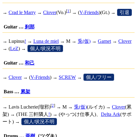
[
1
]
→
Crad le Marry
→
Clover
(Vo.)
→ (
V-Friends
)(Gt.) →
[
引退
]
Guitar …
刹那
→
Lupinus
!
→
Luna de miel
→ M →
兎(仮)
→
Garnet
→
Clover
→ (
LeZ
) →
[
個人/状況不明
]
Guitar …
和己
→
Clover
→ (
V-Friends
) →
SCREW
→
[
個人/フリー
]
Bass …
累架
[
2
]
→ Lavis Lucherie(瑠邪)
→ M →
兎(仮)
(ルイカ) →
Clover
(累
架) → (
THE 三軒隣人
!
) → (やっつけ仕事人)、
Delta Ark
(サポ
ート) →
[
個人/状況不明
]
Drums …
亜樹
（ツグキ）