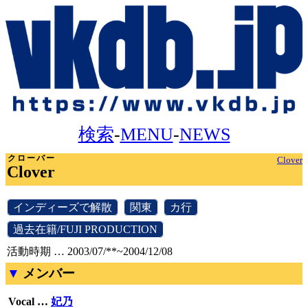
検索
-
MENU
-
NEWS
クローバー
Clover
Clover
[
インディーズで解散
]
[
関東
]
[
カ行
]
[
過去在籍/FUJI PRODUCTION
]
活動時期 … 2003/07/**~2004/12/08
メンバー
Vocal …
妃乃