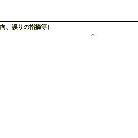
向、誤りの指摘等）
- AD -