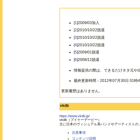
[
1
]2009/03加入
[
2
]2010/10/22脱退
[
3
]2010/10/22脱退
[
4
]2010/10/22脱退
[
5
]2009/01脱退
[
6
]2008/12脱退
情報提供の際は、できるだけネタ元や
最終更新時間：2012年07月30日 01時4
更新履歴はありません。
vkdb
https://www.vkdb.jp/
vkdb（ブイケーデービー）
主に日本のヴィジュアル系バンドやアーティストの
注意事項
コンテンツ説明