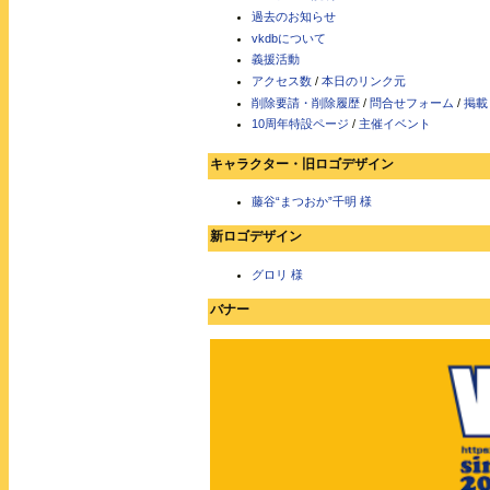
過去のお知らせ
vkdbについて
義援活動
アクセス数
/
本日のリンク元
削除要請・削除履歴
/
問合せフォーム
/
掲載
10周年特設ページ
/
主催イベント
キャラクター・旧ロゴデザイン
藤谷“まつおか”千明 様
新ロゴデザイン
グロリ 様
バナー