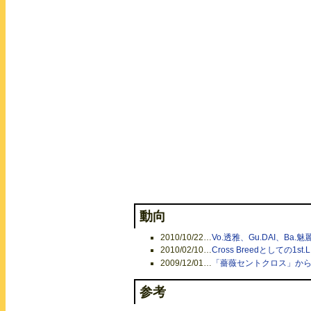
動向
2010/10/22
…
Vo.透雅、Gu.DAI、Ba.魅
2010/02/10
…
Cross Breedとしての1st.L
2009/12/01
…
「薔薇セントクロス」から「C
参考