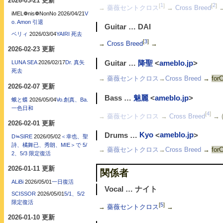
2026-03-21 更新
[
1
]
[
2
]
→
薔薇セントクロス
→
Cross Breed
→
iMEL❁nis❁NonNo
2026/04/21
V
o. Amon 引退
Guitar … DAI
ベリィ
2026/03/04
YAIRI 死去
[
3
]
→
Cross Breed
→
2026-02-23 更新
LUNA SEA
2026/02/17
Dr. 真矢
Guitar …
降聖
<
ameblo.jp
>
死去
→
薔薇セントクロス
→
Cross Breed
→
for
2026-02-07 更新
Bass …
魅麗
<
ameblo.jp
>
蛾と蝶
2026/05/04
Vo.創真、Ba.
一色日和
[
4
]
→
薔薇セントクロス
→
Cross Breed
→ 
2026-02-01 更新
Drums …
Kyo
<
ameblo.jp
>
D≒SIRE
2026/05/02
＜幸也、聖
詩、橘舞已、秀朗、MIE＞で 5/
→
薔薇セントクロス
→
Cross Breed
→
for
2、5/3 限定復活
2026-01-11 更新
関係者
ALiBi
2026/05/01
一日復活
Vocal … ナイト
SCISSOR
2026/05/01
5/1、5/2
限定復活
[
5
]
→
薔薇セントクロス
→
2026-01-10 更新