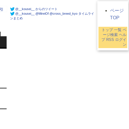
@__kousei__ からのツイート
引
ページ
@__kousei__ @MireiOf @cross_breed_kyo タイムライ
TOP
ンまとめ
トップ
一覧
ペ
ージ検索
ヘル
プ
RSS
ログイ
ン