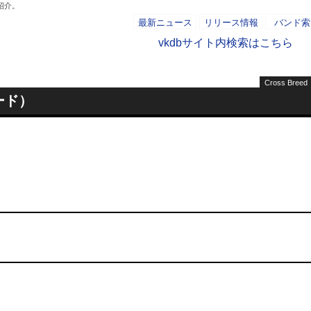
紹介。
最新ニュース
リリース情報
バンド索
vkdbサイト内検索はこちら
Cross Breed
- AD -
リード）