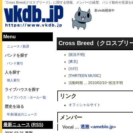
「Cross Breed(クロスブリード)」に関する情報、メンバーの経歴、バンド動向や音源を
新vkdb開発中
Menu
Cross Breed（クロスブ
ニュース
/
新譜
[
状況不明
]
バンドを探す
[
東京
]
バンド索引
[
カ行
]
人を探す
[
THIRTEEN MUSIC
]
個人索引
活動時期 … 2010/02/10~状況不明
ライブハウスを探す
リンク
ライブハウス・ホール一覧
オフィシャルサイト
歴史を辿る
年表
/
過去のニュース
メンバー
最新ニュース
(
RSS
)
Vocal …
透雅
<
ameblo.jp
>