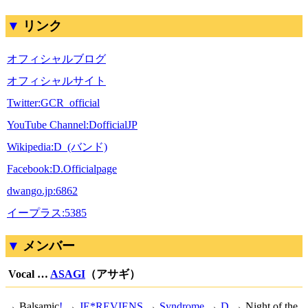
リンク
オフィシャルブログ
オフィシャルサイト
Twitter:GCR_official
YouTube Channel:DofficialJP
Wikipedia:D_(バンド)
Facebook:D.Officialpage
dwango.jp:6862
イープラス:5385
メンバー
Vocal …
ASAGI
（アサギ）
→
Balsamic
!
→
JE*REVIENS
→
Syndrome
→
D
→ Night of the