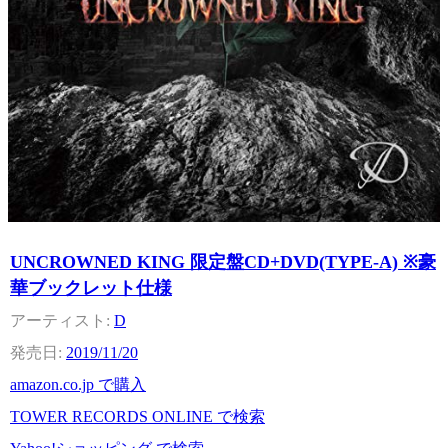
UNCROWNED KING 限定盤CD+DVD(TYPE-A) ※豪
華ブックレット仕様
D
2019/11/20
amazon.co.jp で購入
TOWER RECORDS ONLINE で検索