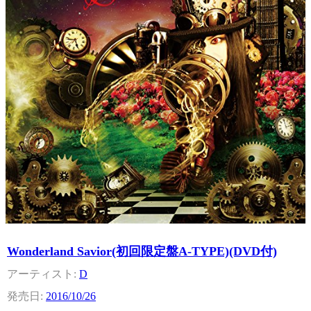
Wonderland Savior(初回限定盤A-TYPE)(DVD付)
D
2016/10/26