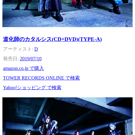
道化師のカタルシス(CD+DVD)(TYPE-A)
D
2019/07/10
amazon.co.jp で購入
TOWER RECORDS ONLINE で検索
Yahoo!ショッピング で検索