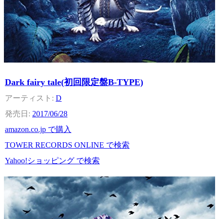
Dark fairy tale(初回限定盤B-TYPE)
D
2017/06/28
amazon.co.jp で購入
TOWER RECORDS ONLINE で検索
Yahoo!ショッピング で検索