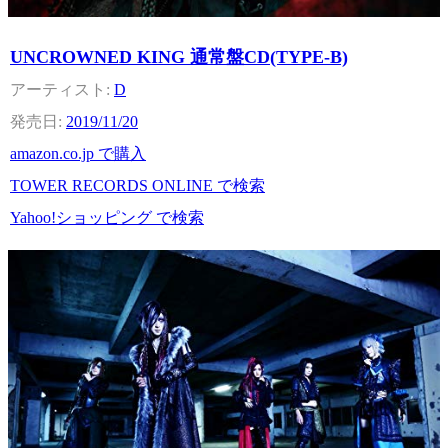
UNCROWNED KING 通常盤CD(TYPE-B)
D
2019/11/20
amazon.co.jp で購入
TOWER RECORDS ONLINE で検索
Yahoo!ショッピング で検索