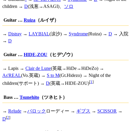
children →
D
(浅葱→ASAGI)、
ソロ
Guitar …
Ruiza
（ルイザ）
→
Distray
→
LAYBIAL
(涙沙) →
Syndrome
(Ruiza) →
D
→ 入院
→
D
Guitar …
HIDE-ZOU
（ヒデゾウ）
→ Lapis →
Clair de Lune
(英蔵→HiDe→HiDeZo) →
As'REAL
(Vo.英蔵) →
S to M
(Gt.Hidezo) → Night of the
[
1
]
children(サポート) →
D
(英蔵→HIDE-ZOU)
Bass …
Tsunehito
（ツネヒト）
→
Relude
→
バロック
ローディー →
ギブス
→
SCISSOR
→
[
2
]
D