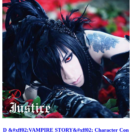
D &#xff02;VAMPIRE STORY&#xff02; Character Con