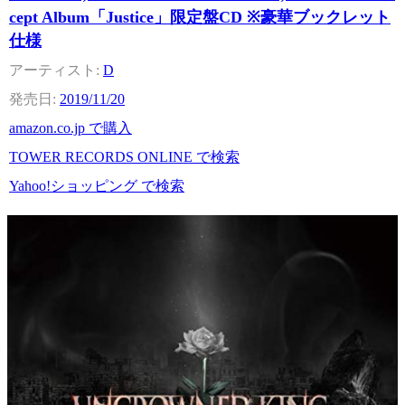
cept Album「Justice」限定盤CD ※豪華ブックレット
仕様
D
2019/11/20
amazon.co.jp で購入
TOWER RECORDS ONLINE で検索
Yahoo!ショッピング で検索