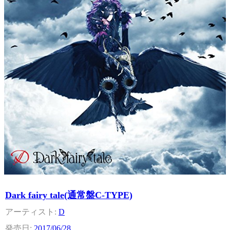
Dark fairy tale(通常盤C-TYPE)
D
2017/06/28