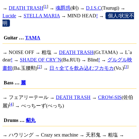
[
1
]
→
DEATH TRASH
→
魂爵惑
(剣) →
D.I.S.C
(Tsurugi) →
Lucide
→
STELLA MARIA
→
MIND HEAD
!
→
[
個人/状況不
明
]
Guitar …
TAMA
→ NOISE OFF → 粗塩 →
DEATH TRASH
(Gt.TAMA) →
L`a
dear
!
→
SHADE OF CRY`N
(Ba.RUI) →
Blind
!
→
グルグル映
[
2
]
[
3
]
畫館
(Ba.玉腰勲)
→
日々全てを飲み込むフカモカ
(Vo.)
Bass …
麗
→ フェアリーテール →
DEATH TRASH
→
CROW-SIS
(佐伯
[
4
]
麗)
→ べっちーず(べっち)
Drums …
貂丸
→ ハウリング → Crazy sex machine → 天邪鬼 → 粗塩 →