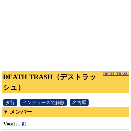
DEATH TRASH
DEATH TRASH（デストラッ
シュ）
[
タ行
]
[
インディーズで解散
]
[
名古屋
]
メンバー
Vocal …
剣