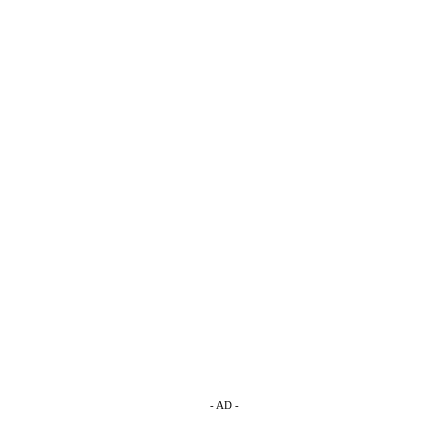
- AD -