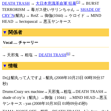
[
5
]
DEATH TRASH
→
大日本意識革命軍 狂暴
→ BURST
TERRORISM → 毒ガス使いサリンちゃん →
SHADE OF
CRY`N
(貂丸) → ReiZ → 御伽(1044) → ケロイド → MIND
HEAD → hectopascal → 悪玉ヤンキース
関係者
Vocal … チャーリー
[
6
]
→ 天邪鬼 → 粗塩 →
DEATH TRASH
→
情報
Drは貂丸って人ですよ - 貂丸 (2008年10月23日 00時39分37
秒)
Drums:Crazy sex machine→天邪鬼→粗塩→DEATH TRASH→
shade of cry`n（貂丸）→御伽（1044）→MIND HEAD→悪玉
ヤンキース - yan (2008年10月30日 01時09分45秒)