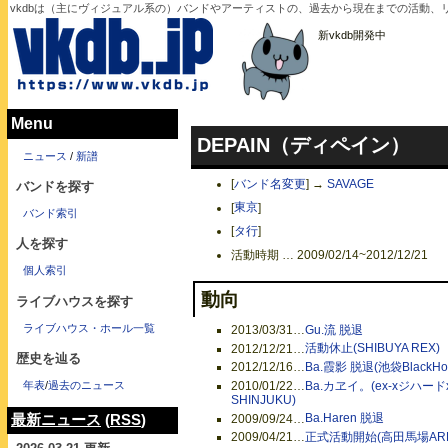
vkdbは（主にヴィジュアル系の）バンドやアーティストの、過去から現在までの活動、
新vkdb開発中
Menu
DEPAIN（ディペイン）
ニュース
/
新譜
[
バンド名変更
]
→
SAVAGE
バンドを探す
[
東京
]
バンド索引
[
タ行
]
人を探す
活動時期 … 2009/02/14~2012/12/21
個人索引
動向
ライブハウスを探す
ライブハウス・ホール一覧
2013/03/31
…
Gu.流 脱退
2012/12/21
…
活動休止(SHIBUYA REX)
歴史を辿る
2012/12/16
…
Ba.霞影 脱退(池袋BlackHol
年表
/
過去のニュース
2010/01/22
…
Ba.カヱイ。(ex-xジハードx
SHINJUKU)
2009/09/24
…
Ba.Haren 脱退
最新ニュース
(
RSS
)
2009/04/21
…
正式活動開始(高田馬場ARE