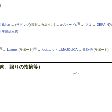
退
[
5
]
hildren
→ (
サドマゾ
)(霞影→カヱイ。) →
xジハードx
→
ソロ
→
DEPAIN
(
世界屋総本店
7
]
[
8
]
→
Luzmelt
(サポート)
→
シルエット
→
MAJOLICA
→
GE+IM
(サポート)、
向、誤りの指摘等）
- AD -