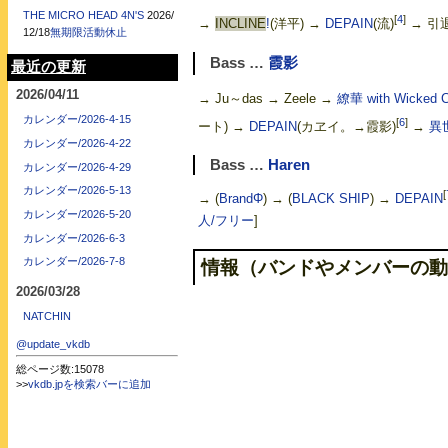
THE MICRO HEAD 4N'S
2026/
[
4
]
→
INCLINE
!
(洋平) →
DEPAIN
(流)
→ 引
12/18
無期限活動休止
Bass …
霞影
最近の更新
2026/04/11
→ Ju～das → Zeele →
繚華 with Wicked C
カレンダー/2026-4-15
[
6
]
ート) →
DEPAIN
(カヱイ。→霞影)
→
異
カレンダー/2026-4-22
Bass …
Haren
カレンダー/2026-4-29
カレンダー/2026-5-13
[
→ (
BrandΦ
) → (
BLACK SHIP
) →
DEPAIN
カレンダー/2026-5-20
人/フリー
]
カレンダー/2026-6-3
カレンダー/2026-7-8
情報（バンドやメンバーの動
2026/03/28
NATCHIN
@update_vkdb
総ページ数:15078
>>
vkdb.jpを検索バーに追加