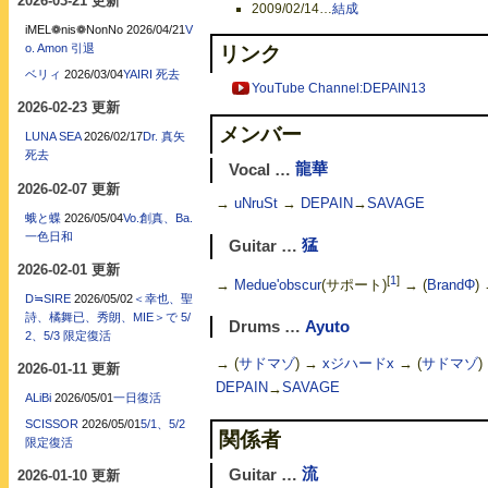
2026-03-21 更新
2009/02/14
…
結成
iMEL❁nis❁NonNo
2026/04/21
V
o. Amon 引退
リンク
ベリィ
2026/03/04
YAIRI 死去
YouTube Channel:DEPAIN13
2026-02-23 更新
メンバー
LUNA SEA
2026/02/17
Dr. 真矢
死去
Vocal …
龍華
2026-02-07 更新
→
uNruSt
→
DEPAIN
→
SAVAGE
蛾と蝶
2026/05/04
Vo.創真、Ba.
一色日和
Guitar …
猛
2026-02-01 更新
[
1
]
→
Medue'obscur
(サポート)
→ (
BrandΦ
) 
D≒SIRE
2026/05/02
＜幸也、聖
詩、橘舞已、秀朗、MIE＞で 5/
Drums …
Ayuto
2、5/3 限定復活
→ (
サドマゾ
) →
xジハードx
→ (
サドマゾ
)
2026-01-11 更新
DEPAIN
→
SAVAGE
ALiBi
2026/05/01
一日復活
SCISSOR
2026/05/01
5/1、5/2
関係者
限定復活
Guitar …
流
2026-01-10 更新