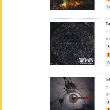
Y
Margaret
螺旋
Y
Black Bother Barba