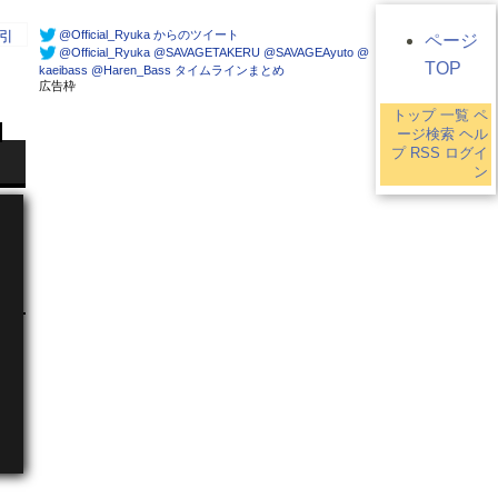
@Official_Ryuka からのツイート
引
ページ
@Official_Ryuka @SAVAGETAKERU @SAVAGEAyuto @
TOP
kaeibass @Haren_Bass タイムラインまとめ
広告枠
トップ
一覧
ペ
ージ検索
ヘル
プ
RSS
ログイ
ン