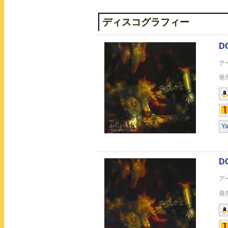
Tartaros
ディスコグラフィー
Genom Disorder
Y
忘らるる餞