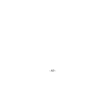
- AD -