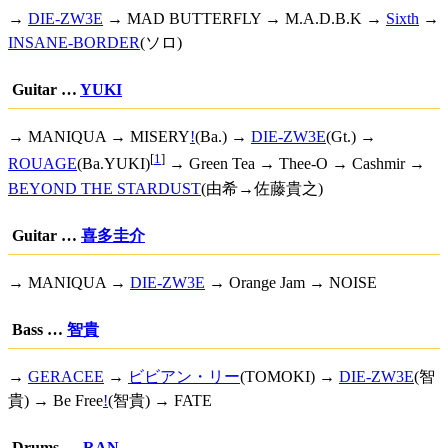
→
DIE-ZW3E
→ MAD BUTTERFLY → M.A.D.B.K →
Sixth
→
INSANE-BORDER
(ソロ)
Guitar …
YUKI
→ MANIQUA →
MISERY
!
(Ba.) →
DIE-ZW3E
(Gt.) →
[
1
]
ROUAGE
(Ba.YUKI)
→ Green Tea → Thee-O → Cashmir →
BEYOND THE STARDUST
(由希→佐藤貴之)
Guitar …
喜多圭介
→ MANIQUA →
DIE-ZW3E
→ Orange Jam → NOISE
Bass …
智貴
→
GERACEE
→
ビビアン・リー
(TOMOKI) →
DIE-ZW3E
(智
貴) →
Be Free
!
(智貴) → FATE
Drums …
RAN