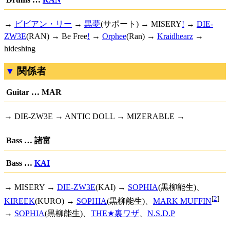
→
ビビアン・リー
→
黒夢
(サポート) →
MISERY
!
→
DIE-
ZW3E
(RAN) →
Be Free
!
→
Orphee
(Ran) →
Kraidhearz
→
hideshing
関係者
Guitar … MAR
→ DIE-ZW3E → ANTIC DOLL → MIZERABLE →
Bass … 諸富
Bass …
KAI
→ MISERY →
DIE-ZW3E
(KAI) →
SOPHIA
(黒柳能生)、
[
2
]
KIREEK
(KURO) →
SOPHIA
(黒柳能生)、
MARK MUFFIN
→
SOPHIA
(黒柳能生)、
THE★裏ワザ
、
N.S.D.P