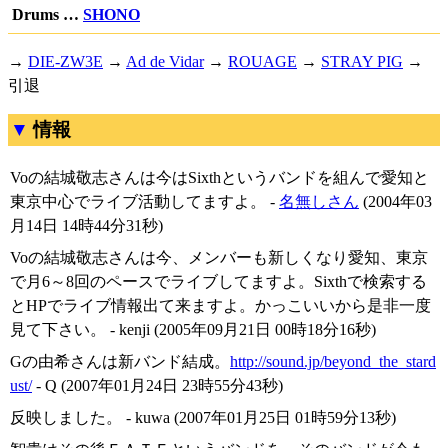
Drums …
SHONO
→
DIE-ZW3E
→
Ad de Vidar
→
ROUAGE
→
STRAY PIG
→
引退
情報
Voの結城敬志さんは今はSixthというバンドを組んで愛知と
東京中心でライブ活動してますよ。 -
名無しさん
(2004年03
月14日 14時44分31秒)
Voの結城敬志さんは今、メンバーも新しくなり愛知、東京
で月6～8回のペースでライブしてますよ。Sixthで検索する
とHPでライブ情報出て来ますよ。かっこいいから是非一度
見て下さい。 - kenji (2005年09月21日 00時18分16秒)
Gの由希さんは新バンド結成。
http://sound.jp/beyond_the_stard
ust/
- Q (2007年01月24日 23時55分43秒)
反映しました。 - kuwa (2007年01月25日 01時59分13秒)