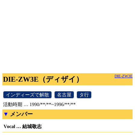
DIE-ZW3E
DIE-ZW3E（ディザイ）
[
インディーズで解散
]
[
名古屋
]
[
タ行
]
活動時期 … 1990/**/**~1996/**/**
メンバー
Vocal … 結城敬志