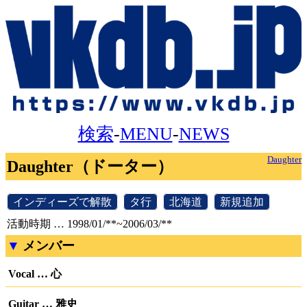
検索
-
MENU
-
NEWS
Daughter
Daughter（ドーター）
[
インディーズで解散
]
[
タ行
]
[
北海道
]
[
新規追加
]
活動時期 … 1998/01/**~2006/03/**
メンバー
Vocal … 心
Guitar … 雅史