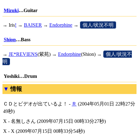
Mizuki
…Guitar
→
Iris
!
→
BAISER
→
Endorphine
→
[
個人/状況不明
]
Shion
…Bass
→
JE*REVIENS
(紫苑) →
Endorphine
(Shion) →
[
個人/状況不
明
]
Yoshiki…Drum
情報
ＣＤとビデオが出ているよ！ -
Ｒ
(2004年05月01日 22時27分
49秒)
X - 名無しさん (2009年07月15日 00時33分27秒)
X - X (2009年07月15日 00時33分54秒)