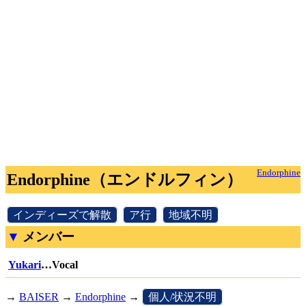
Endorphine
Endorphine（エンドルフィン）
[
インディーズで解散
]
[
ア行
]
[
地域不明
]
メンバー
Yukari
…Vocal
→
BAISER
→
Endorphine
→
[
個人/状況不明
]