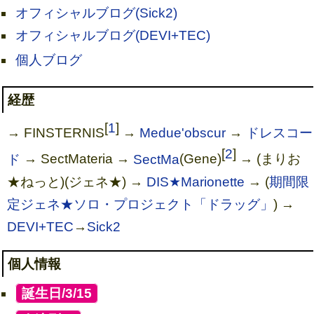
オフィシャルブログ(Sick2)
オフィシャルブログ(DEVI+TEC)
個人ブログ
経歴
[
1
]
→ FINSTERNIS
→
Medue'obscur
→
ドレスコー
[
2
]
ド
→ SectMateria →
SectMa
(Gene)
→ (まりお
★ねっと)(ジェネ★) →
DIS★Marionette
→ (
期間限
定ジェネ★ソロ・プロジェクト「ドラッグ」
) →
DEVI+TEC
→
Sick2
個人情報
[
誕生日/3/15
]