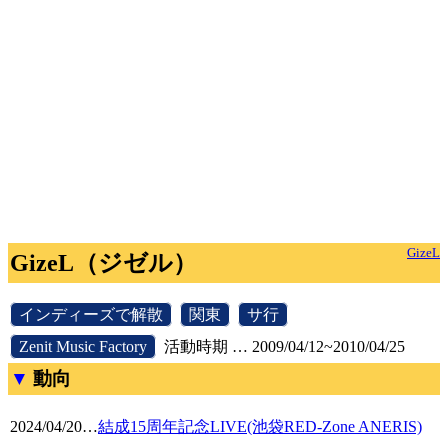
GizeL
GizeL（ジゼル）
[
インディーズで解散
]
[
関東
]
[
サ行
]
[
Zenit Music Factory
]
活動時期 … 2009/04/12~2010/04/25
動向
2024/04/20
…
結成15周年記念LIVE(池袋RED-Zone ANERIS)