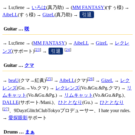
→ Lu;fiene →
いろは
(真乃助) → (
MM FANTASY
)(すぅ様) →
AibeLL
(すぅ様) →
GizeL
(真乃助) →
[
引退
]
Guitar …
咲
→ Lu;fiene → (
MM FANTASY
) →
AibeLL
→
GizeL
→
レクレ
[
23
]
[
24
]
ンズ
(サポート)
→
[
引退
]
Guitar …
クマ
[
25
]
[
26
]
→
beaU
(クマ→紅眞)
→
AibeLL
(クマ)
→
GizeL
→
レク
レンズ
(Gu.→Vo.クマ) →
レクレンズ
(Vo.&Gu.&Pg.クマ) →
リ
ムキャット
(Vo.&Gu.&Pg.) →
リムキャット
(Vo.&Gu.&Pg.)、
DALLE
(サポート/Mani.)、
ひととなり
(Gu.) →
ひととなり
[
27
]
、9DayzGlitchClubTokyoプロデューサー、I hate your rules.
→
愛探眼影
サポート
Drums …
まぁ