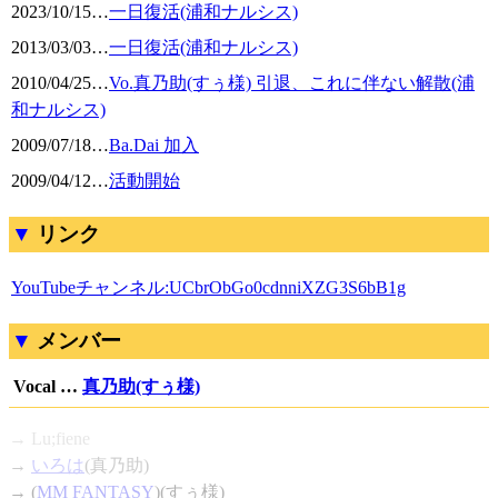
2023/10/15
…
一日復活(浦和ナルシス)
2013/03/03
…
一日復活(浦和ナルシス)
2010/04/25
…
Vo.真乃助(すぅ様) 引退、これに伴ない解散(浦
和ナルシス)
2009/07/18
…
Ba.Dai 加入
2009/04/12
…
活動開始
リンク
YouTubeチャンネル:UCbrObGo0cdnniXZG3S6bB1g
メンバー
Vocal …
真乃助(すぅ様)
→ Lu;fiene
→
いろは
(真乃助)
→ (
MM FANTASY
)(すぅ様)