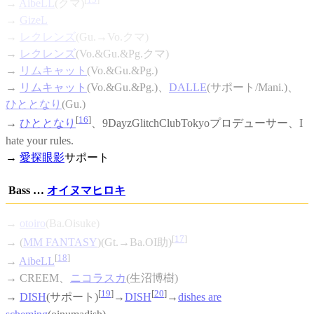
→
AibeLL
(クマ)
→
GizeL
→
レクレンズ
(Gu.→Vo.クマ)
→
レクレンズ
(Vo.&Gu.&Pg.クマ)
→
リムキャット
(Vo.&Gu.&Pg.)
→
リムキャット
(Vo.&Gu.&Pg.)、
DALLE
(サポート/Mani.)、
ひととなり
(Gu.)
[
16
]
→
ひととなり
、9DayzGlitchClubTokyoプロデューサー、I
hate your rules.
→
愛探眼影
サポート
Bass …
オイヌマヒロキ
→
otoiro
(Ba.Oisuke)
[
17
]
→ (
MM FANTASY
)(Gt.→Ba.OI助)
[
18
]
→
AibeLL
→ CREEM、
ニコラスカ
(生沼博樹)
[
19
]
[
20
]
→
DISH
(サポート)
→
DISH
→
dishes are