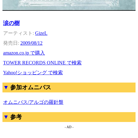
涙の樹
GizeL
2009/08/12
amazon.co.jp で購入
TOWER RECORDS ONLINE で検索
Yahoo!ショッピング で検索
参加オムニバス
オムニバス/アルゴの羅針盤
参考
- AD -