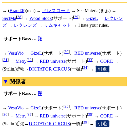
→ (
BrandΦ
)(mar) →
ドレスコード
→ SectMateria(まぁ) →
[
28
]
[
29
]
SectMa
→
Wood Stock
(サポート)
→
GizeL
→
レクレン
ズ
→
レクレンズ
→
リムキャット
→ I hate your rules.
サポートBass …
翔
[
30
]
→
VesuVio
→
GizeL
(サポート)
、
RED universe
(サポート)
[
31
]
[
32
]
[
33
]
→
Metry
→
RED universe
(サポート)
→
CORE
→
[
34
]
(Stalin.)(翔)→
DICTATOR CIRCUS
(一楓)
→
[
引退
]
関係者
サポートBass …
翔
[
35
]
→
VesuVio
→
GizeL
(サポート)
、
RED universe
(サポート)
[
36
]
[
37
]
[
38
]
→
Metry
→
RED universe
(サポート)
→
CORE
→
[
39
]
(Stalin.)(翔)→
DICTATOR CIRCUS
(一楓)
→
[
引退
]