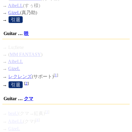
→
AibeLL
(すぅ様)
→
GizeL
(真乃助)
→
[
引退
]
Guitar …
咲
→ Lu;fiene
→ (
MM FANTASY
)
→
AibeLL
→
GizeL
[
1
]
→
レクレンズ
(サポート)
[
2
]
→
[
引退
]
Guitar …
クマ
[
3
]
→
beaU
(クマ→紅眞)
[
4
]
→
AibeLL
(クマ)
→
GizeL