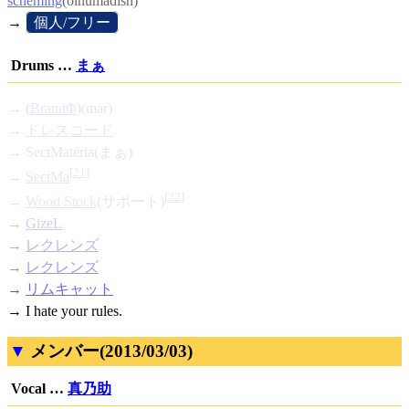
scheming
(oinumadish)
→
[
個人/フリー
]
Drums …
まぁ
→ (
BrandΦ
)(mar)
→
ドレスコード
→ SectMateria(まぁ)
[
21
]
→
SectMa
[
22
]
→
Wood Stock
(サポート)
→
GizeL
→
レクレンズ
→
レクレンズ
→
リムキャット
→ I hate your rules.
メンバー(2013/03/03)
Vocal …
真乃助