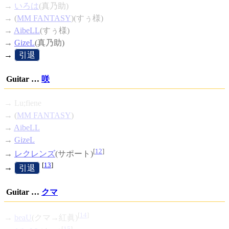
→
いろは
(真乃助)
→ (
MM FANTASY
)(すぅ様)
→
AibeLL
(すぅ様)
→
GizeL
(真乃助)
→
[
引退
]
Guitar …
咲
→ Lu;fiene
→ (
MM FANTASY
)
→
AibeLL
→
GizeL
[
12
]
→
レクレンズ
(サポート)
[
13
]
→
[
引退
]
Guitar …
クマ
[
14
]
→
beaU
(クマ→紅眞)
[
15
]