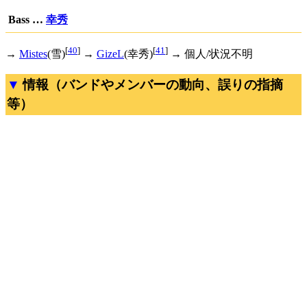
Bass …
幸秀
[
40
]
[
41
]
→
Mistes
(雪)
→
GizeL
(幸秀)
→ 個人/状況不明
情報（バンドやメンバーの動向、誤りの指摘
等）