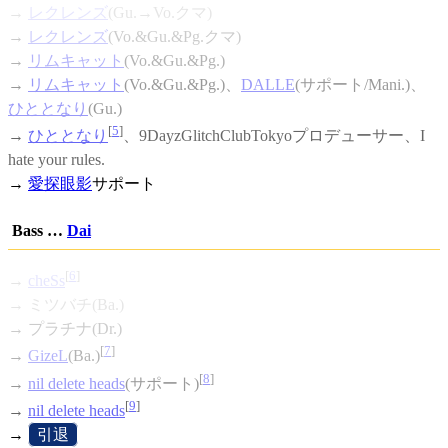
→
レクレンズ
(Gu.→Vo.クマ)
→
レクレンズ
(Vo.&Gu.&Pg.クマ)
→
リムキャット
(Vo.&Gu.&Pg.)
→
リムキャット
(Vo.&Gu.&Pg.)、
DALLE
(サポート/Mani.)、
ひととなり
(Gu.)
[
5
]
→
ひととなり
、9DayzGlitchClubTokyoプロデューサー、I
hate your rules.
→
愛探眼影
サポート
Bass …
Dai
[
6
]
→
cheSs
→ ミツバチ(Ba.)
→ プラチナ(Dr.)
[
7
]
→
GizeL
(Ba.)
[
8
]
→
nil delete heads
(サポート)
[
9
]
→
nil delete heads
→
[
引退
]