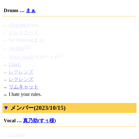
Drums …
まぁ
→ (
BrandΦ
)(mar)
→
ドレスコード
→ SectMateria(まぁ)
[
10
]
→
SectMa
[
11
]
→
Wood Stock
(サポート)
→
GizeL
→
レクレンズ
→
レクレンズ
→
リムキャット
→ I hate your rules.
メンバー(2023/10/15)
Vocal …
真乃助(すぅ様)
→ Lu;fiene