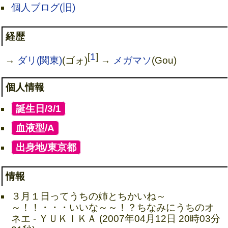
個人ブログ(旧)
経歴
[
1
]
→
ダリ(関東)
(ゴォ)
→
メガマソ
(Gou)
個人情報
[
誕生日/3/1
]
[
血液型/A
]
[
出身地/東京都
]
情報
３月１日ってうちの姉とちかいね～
～！！・・・いいな～～！？ちなみにうちのオ
ネエ - ＹＵＫＩＫＡ (2007年04月12日 20時03分