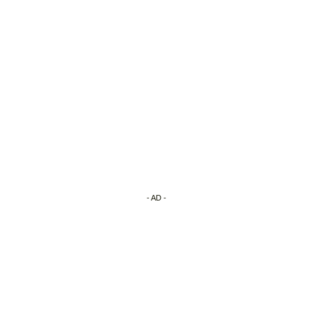
- AD -