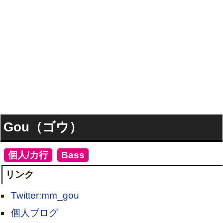
Gou（ゴウ）
[
個人/カ行
]
[
Bass
]
リンク
Twitter:mm_gou
個人ブログ