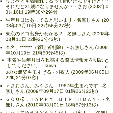
りょぺと４歳離れてるって聞いたんですけど･･･
それだと21歳になりませんか？ - さお (2008年0
3月10日 19時38分29秒)
生年月日はあってると思います - 名無しさん (20
08年03月10日 22時56分27秒)
東京のドコ出身かわかる？ - 名無しさん (2008年
03月11日 22時26分43秒)
本名、*******（管理者削除） - 名無しさん (2008
年10月19日 21時50分45秒)
本名や生年月日を投稿する際は情報元を明記
G
してください。 - kuwa
o
uの女装姿キモすぎる - 刃夜人 (2009年06月05日
22時21分07秒)
＞さおさん、みくさん 1987年生まれです - 名
無しさん (2009年09月17日 01時26分22秒)
ＧＯＵ樣，ＨＡＰＰＹ ＢＩＲＴＨＤＡＹ～ - 名
無しさん (2010年03月01日 18時57分13秒)
じゃあてめえはどうなんだよ、刃夜人。 - 名無し