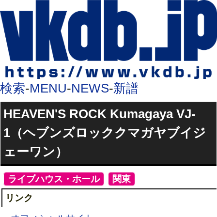
検索
-
MENU
-
NEWS
-
新譜
HEAVEN'S ROCK Kumagaya VJ-
1（ヘブンズロッククマガヤブイジ
ェーワン）
[
ライブハウス・ホール
]
[
関東
]
リンク