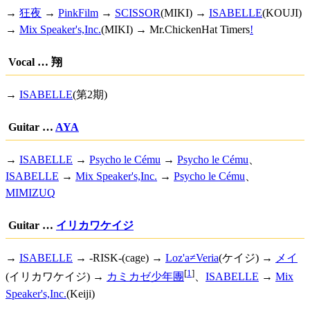
→
狂夜
→
PinkFilm
→
SCISSOR
(MIKI) →
ISABELLE
(KOUJI)
→
Mix Speaker's,Inc.
(MIKI) →
Mr.ChickenHat Timers
!
Vocal … 翔
→
ISABELLE
(第2期)
Guitar …
AYA
→
ISABELLE
→
Psycho le Cému
→
Psycho le Cému
、
ISABELLE
→
Mix Speaker's,Inc.
→
Psycho le Cému
、
MIMIZUQ
Guitar …
イリカワケイジ
→
ISABELLE
→ -RISK-(cage) →
Loz'a≠Veria
(ケイジ) →
メイ
[
1
]
(イリカワケイジ) →
カミカゼ少年團
、
ISABELLE
→
Mix
Speaker's,Inc.
(Keiji)