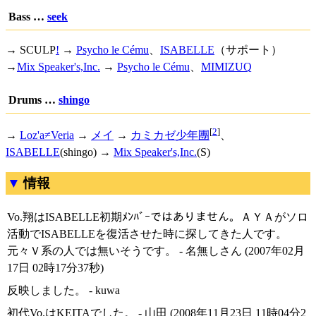
Bass …
seek
→
SCULP
!
→
Psycho le Cému
、
ISABELLE
（サポート）
→
Mix Speaker's,Inc.
→
Psycho le Cému
、
MIMIZUQ
Drums …
shingo
[
2
]
→
Loz'a≠Veria
→
メイ
→
カミカゼ少年團
、
ISABELLE
(shingo) →
Mix Speaker's,Inc.
(S)
情報
Vo.翔はISABELLE初期ﾒﾝﾊﾞｰではありません。ＡＹＡがソロ
活動でISABELLEを復活させた時に探してきた人です。
元々Ｖ系の人では無いそうです。 - 名無しさん (2007年02月
17日 02時17分37秒)
反映しました。 - kuwa
初代Vo.はKEITAでした。 - 山田 (2008年11月23日 11時04分2