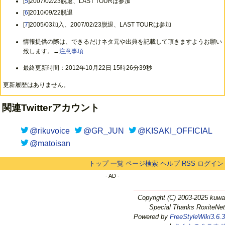
[
5
]2007/02/23脱退、LAST TOURは参加
[
6
]2010/09/22脱退
[
7
]2005/03加入、2007/02/23脱退、LAST TOURは参加
情報提供の際は、できるだけネタ元や出典を記載して頂きますようお願い
致します。→
注意事項
最終更新時間：2012年10月22日 15時26分39秒
更新履歴はありません。
関連Twitterアカウント
@rikuvoice
@GR_JUN
@KISAKI_OFFICIAL
@matoisan
トップ
一覧
ページ検索
ヘルプ
RSS
ログイン
- AD -
Copyright (C) 2003-2025 kuwa
Special Thanks RoxiteNet
Powered by
FreeStyleWiki3.6.3