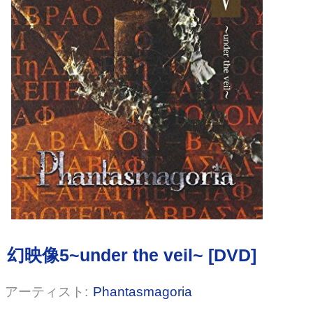
幻映像5~under the veil~ [DVD]
Phantasmagoria