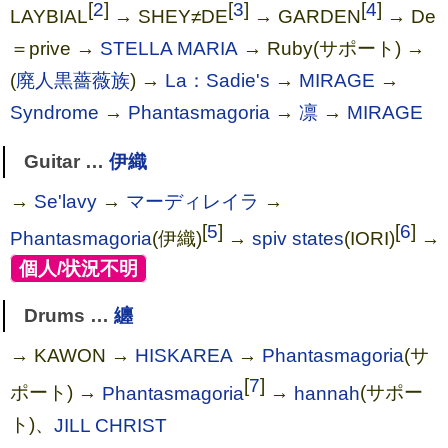
[
2
]
[
3
]
[
4
]
LAYBIAL
→ SHEY≠DE
→ GARDEN
→ De
＝prive →
STELLA MARIA
→ Ruby(サポート) →
(
廃人黒薔薇族
) →
La：Sadie's
→
MIRAGE
→
Syndrome
→
Phantasmagoria
→
凛
→
MIRAGE
Guitar …
伊織
→
Se'lavy
→
マーディレイラ
→
[
5
]
[
6
]
Phantasmagoria
(伊織)
→
spiv states
(IORI)
→
[
個人/状況不明
]
Drums …
纏
→ KAWON →
HISKAREA
→
Phantasmagoria
(サ
[
7
]
ポート) →
Phantasmagoria
→
hannah
(サポー
ト)、
JILL CHRIST