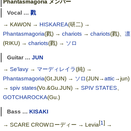
Phantasmagoria メンバー
Vocal …
戮
→ KAWON →
HISKAREA
(研二) →
Phantasmagoria
(戮) →
chariots
→
chariots
(戮)、
凛
(RIKU) →
chariots
(戮) →
ソロ
Guitar …
JUN
→
Se'lavy
→
マーディレイラ
(純) →
Phantasmagoria
(Gt.JUN) →
ソロ
(JUN→
attic
→jun)
→
spiv states
(Vo.&Gu.JUN) →
SPIV STATES
、
GOTCHAROCKA
(Gu.)
Bass …
KISAKI
[
1
]
→ SCARE CROWローディー → Levia
→