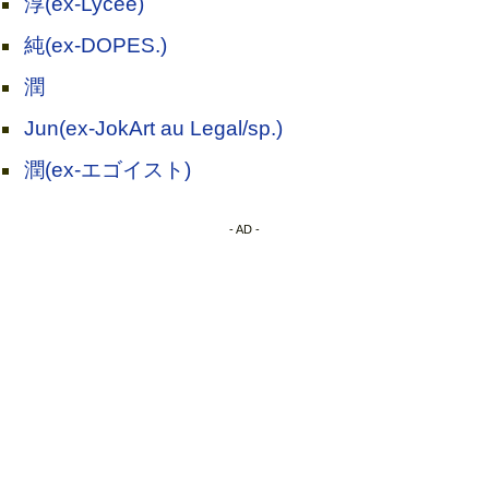
淳(ex-Lycee)
純(ex-DOPES.)
潤
Jun(ex-JokArt au Legal/sp.)
潤(ex-エゴイスト)
- AD -