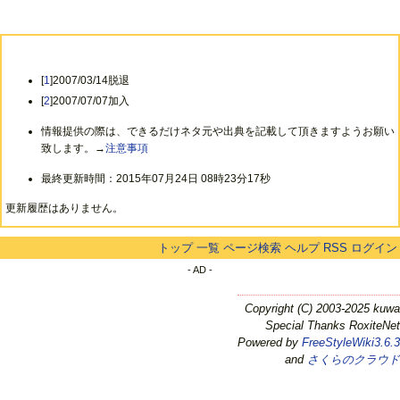
[
1
]2007/03/14脱退
[
2
]2007/07/07加入
情報提供の際は、できるだけネタ元や出典を記載して頂きますようお願い
致します。→
注意事項
最終更新時間：2015年07月24日 08時23分17秒
更新履歴はありません。
トップ
一覧
ページ検索
ヘルプ
RSS
ログイン
- AD -
Copyright (C) 2003-2025 kuwa
Special Thanks RoxiteNet
Powered by
FreeStyleWiki3.6.3
and
さくらのクラウド