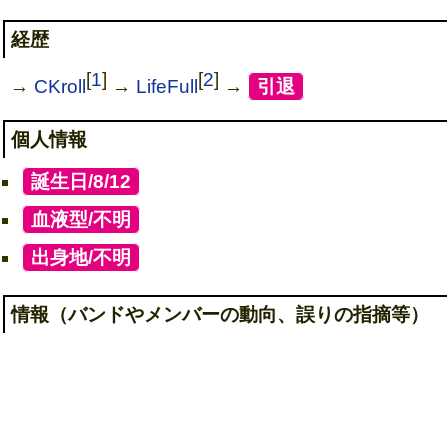
経歴
[
1
]
[
2
]
→
CKroll
→
LifeFull
→
[
引退
]
個人情報
[
誕生日/8/12
]
[
血液型/不明
]
[
出身地/不明
]
情報（バンドやメンバーの動向、誤りの指摘等）