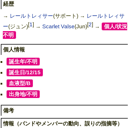
経歴
→
レールトレィサー
(サポート) →
レールトレィサ
[
1
]
[
2
]
ー
(ジュン)
→
Scarlet Valse
(Jun)
→
[
個人/状況
不明
]
個人情報
[
誕生年/不明
]
[
誕生日/12/15
]
[
血液型/B
]
[
出身地/不明
]
備考
情報（バンドやメンバーの動向、誤りの指摘等）