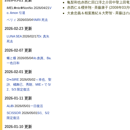
2026-03-21 更新
亀梨和也赤西仁田口淳之介田中聖上田竜也中丸雄
赤西仁＆櫻井翔 - 斉藤康子 (2008年03月0
iMEL❁nis❁NonNo
2026/04/21
V
大倉忠義＆相葉雅紀＆大野智 - 斉藤ほのか (
o. Amon 引退
ベリィ
2026/03/04
YAIRI 死去
2026-02-23 更新
LUNA SEA
2026/02/17
Dr. 真矢
死去
2026-02-07 更新
蛾と蝶
2026/05/04
Vo.創真、Ba.
一色日和
2026-02-01 更新
D≒SIRE
2026/05/02
＜幸也、聖
詩、橘舞已、秀朗、MIE＞で 5/
2、5/3 限定復活
2026-01-11 更新
ALiBi
2026/05/01
一日復活
SCISSOR
2026/05/01
5/1、5/2
限定復活
2026-01-10 更新