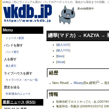
vkdbは（主にヴィジュアル系の）バンドやアーティストの、過去から現在までの活動、
新vkdb開発中
Menu
纏華(マドカ) → KAZYA →
ニュース
/
新譜
[
個人/カ行
]
バンドを探す
[
個人/マ行
]
バンド索引
[
Bass
]
人を探す
[
Vocal
]
個人索引
経歴
ライブハウスを探す
ライブハウス・ホール一覧
[
1
]
→ Nerv Rituell →
Misery
(Ba.纏華)
→ 龍神
歴史を辿る
情報
年表
/
過去のニュース
歌舞伎町でホストやってた - あ (2007年0
最新ニュース
(
RSS
)
亀梨和也 - 斉藤渉 (2008年03月07日 20