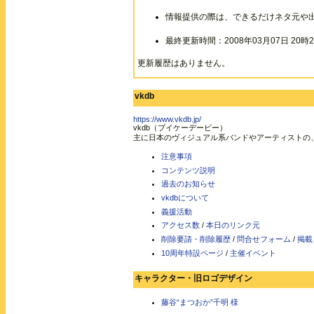
情報提供の際は、できるだけネタ元や
最終更新時間：2008年03月07日 20時2
更新履歴はありません。
vkdb
https://www.vkdb.jp/
vkdb（ブイケーデービー）
主に日本のヴィジュアル系バンドやアーティストの
注意事項
コンテンツ説明
過去のお知らせ
vkdbについて
義援活動
アクセス数
/
本日のリンク元
削除要請・削除履歴
/
問合せフォーム
/
掲載
10周年特設ページ
/
主催イベント
キャラクター・旧ロゴデザイン
藤谷“まつおか”千明 様