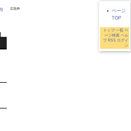
広告枠
引
ページ
TOP
トップ
一覧
ペ
ージ検索
ヘル
プ
RSS
ログイ
ン