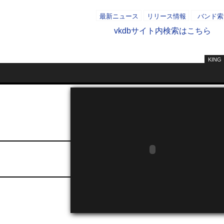
最新ニュース
リリース情報
バンド索
vkdbサイト内検索はこちら
KING
- AD -