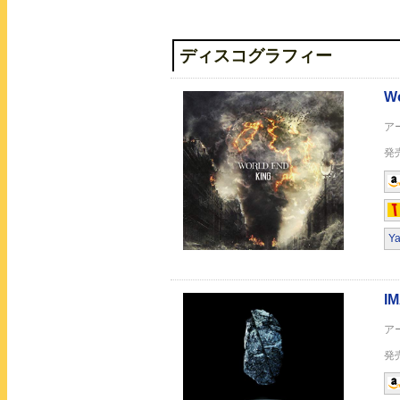
#elegy
ディスコグラフィー
GO TIME
Y
NEVER END,CRY