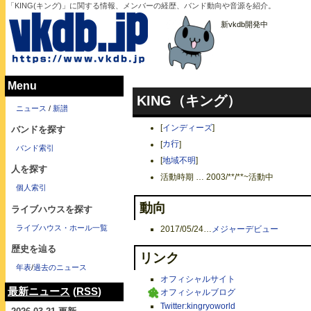
「KING(キング)」に関する情報、メンバーの経歴、バンド動向や音源を紹介。
新vkdb開発中
Menu
KING（キング）
ニュース
/
新譜
[
インディーズ
]
バンドを探す
[
カ行
]
バンド索引
[
地域不明
]
人を探す
活動時期 … 2003/**/**~活動中
個人索引
動向
ライブハウスを探す
ライブハウス・ホール一覧
2017/05/24
…
メジャーデビュー
歴史を辿る
リンク
年表
/
過去のニュース
オフィシャルサイト
最新ニュース
(
RSS
)
オフィシャルブログ
Twitter:kingryoworld