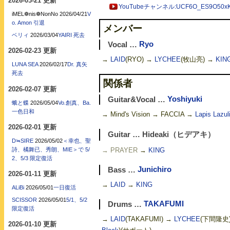
2026-03-21 更新
YouTubeチャンネル:UCF6O_ES9O50xKuf
iMEL❁nis❁NonNo
2026/04/21
V
o. Amon 引退
メンバー
ベリィ
2026/03/04
YAIRI 死去
Vocal …
Ryo
2026-02-23 更新
→
LAID
(RYO) →
LYCHEE
(牧山亮) →
KIN
LUNA SEA
2026/02/17
Dr. 真矢
死去
関係者
2026-02-07 更新
Guitar&Vocal …
Yoshiyuki
蛾と蝶
2026/05/04
Vo.創真、Ba.
一色日和
→ Mind's Vision → FACCIA →
Lapis Lazul
2026-02-01 更新
Guitar … Hideaki（ヒデアキ）
D≒SIRE
2026/05/02
＜幸也、聖
詩、橘舞已、秀朗、MIE＞で 5/
→ PRAYER
→
KING
2、5/3 限定復活
Bass …
Junichiro
2026-01-11 更新
→
LAID
→
KING
ALiBi
2026/05/01
一日復活
SCISSOR
2026/05/01
5/1、5/2
Drums …
TAKAFUMI
限定復活
→
LAID
(TAKAFUMI) →
LYCHEE
(下間隆史
2026-01-10 更新