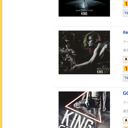
Y
真王道
INAZUMA THUNDER
Y
Never “Tattoo” Min