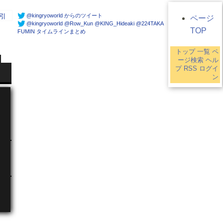
@kingryoworld からのツイート
引
ページ
@kingryoworld @Row_Kun @KING_Hideaki @224TAKA
TOP
FUMIN タイムラインまとめ
トップ
一覧
ペ
ージ検索
ヘル
プ
RSS
ログイ
ン