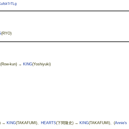
sIr7rTLg
G
(RYO)
i
(Row-kun) →
KING
(Yoshiyuki)
) →
KING
(TAKAFUMI)、
HEARTS
(下間隆史) →
KING
(TAKAFUMI)、(
Annie's