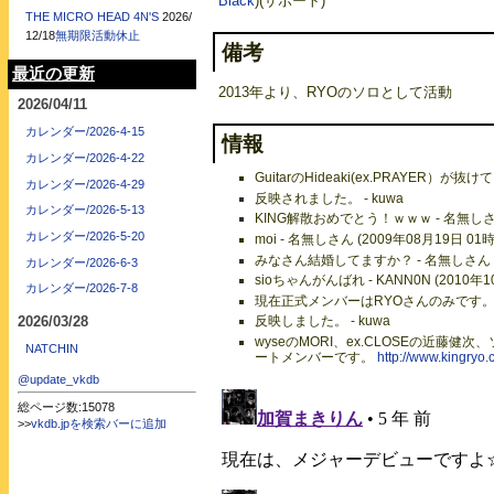
Black
)(サポート)
THE MICRO HEAD 4N'S
2026/
12/18
無期限活動休止
備考
最近の更新
2013年より、RYOのソロとして活動
2026/04/11
カレンダー/2026-4-15
情報
カレンダー/2026-4-22
GuitarのHideaki(ex.PRAYER）が抜
カレンダー/2026-4-29
反映されました。 - kuwa
カレンダー/2026-5-13
KING解散おめでとう！ｗｗｗ - 名無しさん 
カレンダー/2026-5-20
moi - 名無しさん (2009年08月19日 01
みなさん結婚してますか？ - 名無しさん (2
カレンダー/2026-6-3
sioちゃんがんばれ - KANN0N (2010年1
カレンダー/2026-7-8
現在正式メンバーはRYOさんのみです
2026/03/28
反映しました。 - kuwa
wyseのMORI、ex.CLOSEの近藤健次
NATCHIN
ートメンバーです。
http://www.kingryo.
@update_vkdb
総ページ数:15078
>>
vkdb.jpを検索バーに追加