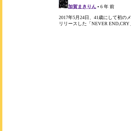
World End
IMAGINATION