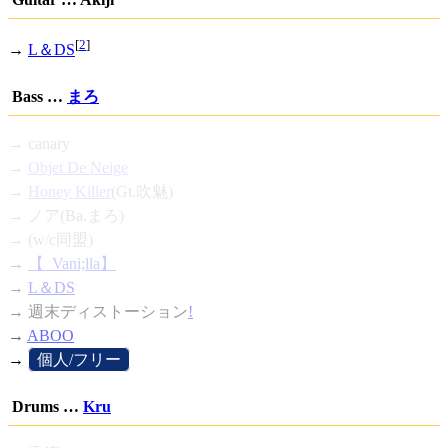
[
2
]
→
L＆DS
Bass …
まろ
→ canary
→
Objet De Neige
→
Honey Killer
(Gt.吹魅)
→ ノア(Ba.まろ)
→ (w/c同盟)
→
【_Vani;lla】
→
L＆DS
→
週末ディストーション
!
→
ABOO
→
[
個人/フリー
]
Drums …
Kru