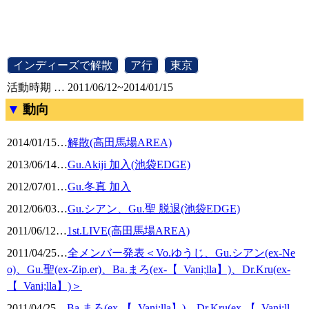
[
インディーズで解散
]
[
ア行
]
[
東京
]
活動時期 … 2011/06/12~2014/01/15
動向
2014/01/15
…
解散(高田馬場AREA)
2013/06/14
…
Gu.Akiji 加入(池袋EDGE)
2012/07/01
…
Gu.冬真 加入
2012/06/03
…
Gu.シアン、Gu.聖 脱退(池袋EDGE)
2011/06/12
…
1st.LIVE(高田馬場AREA)
2011/04/25
…
全メンバー発表＜Vo.ゆうじ、Gu.シアン(ex-Ne
o)、Gu.聖(ex-Zip.er)、Ba.まろ(ex-【_Vani;lla】)、Dr.Kru(ex-
【_Vani;lla】)＞
2011/04/25
…
Ba.まろ(ex-【_Vani;lla】)、Dr.Kru(ex-【_Vani;ll