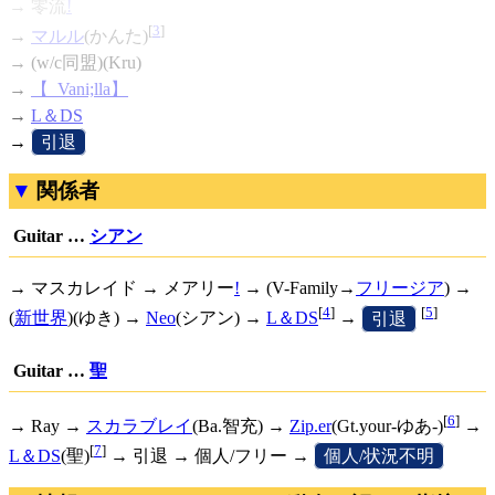
→
零流
!
[
3
]
→
マルル
(かんた)
→ (w/c同盟)(Kru)
→
【_Vani;lla】
→
L＆DS
→
[
引退
]
関係者
Guitar …
シアン
→ マスカレイド →
メアリー
!
→ (V-Family→
フリージア
) →
[
4
]
[
5
]
(
新世界
)(ゆき) →
Neo
(シアン) →
L＆DS
→
[
引退
]
Guitar …
聖
[
6
]
→ Ray →
スカラブレイ
(Ba.智充) →
Zip.er
(Gt.your-ゆあ-)
→
[
7
]
L＆DS
(聖)
→ 引退 → 個人/フリー →
[
個人/状況不明
]