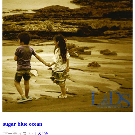
sugar blue ocean
L＆DS