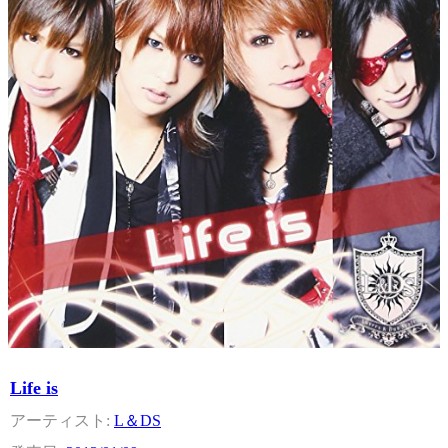
Life is
L＆DS