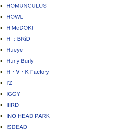
HOMUNCULUS
HOWL
HiMeDOKI
Hi：BRiD
Hueye
Hurly Burly
H・∀・K Factory
I'Z
IGGY
IIIRD
INO HEAD PARK
ISDEAD