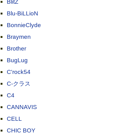
BlitZ
Blu-BiLLioN
BonnieClyde
Braymen
Brother
BugLug
C'rock54
C-クラス
C4
CANNAVIS
CELL
CHIC BOY