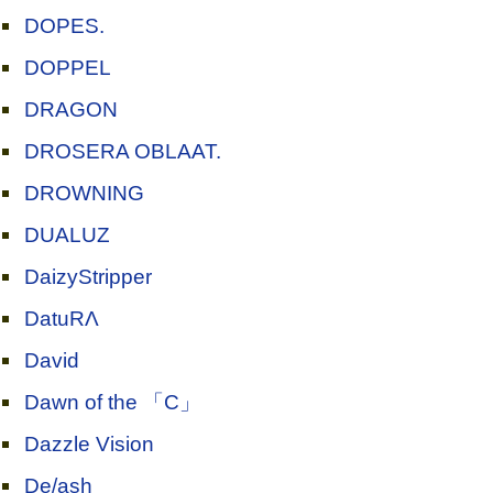
DOPES.
DOPPEL
DRAGON
DROSERA OBLAAT.
DROWNING
DUALUZ
DaizyStripper
DatuRΛ
David
Dawn of the 「C」
Dazzle Vision
De/ash