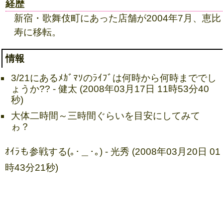
経歴
新宿・歌舞伎町にあった店舗が2004年7月、恵比
寿に移転。
情報
3/21にあるﾒｶﾞﾏｿのﾗｲﾌﾞは何時から何時まででし
ょうか?? - 健太 (2008年03月17日 11時53分40
秒)
大体二時間～三時間ぐらいを目安にしてみて
ゎ？
ｵｲﾗも参戦する(｡･＿･｡) - 光秀 (2008年03月20日 01
時43分21秒)