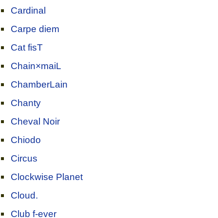
Cardinal
Carpe diem
Cat fisT
Chain×maiL
ChamberLain
Chanty
Cheval Noir
Chiodo
Circus
Clockwise Planet
Cloud.
Club f-ever