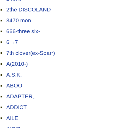
2the DISCOLAND
3470.mon
666-three six-
6→7
7th clover(ex-Soarr)
A(2010-)
A.S.K.
ABOO
ADAPTER。
ADDICT
AILE