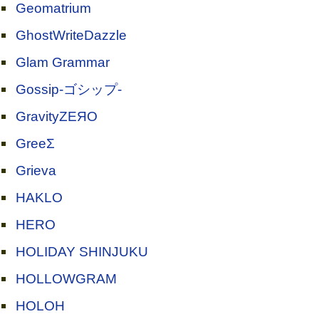
Geomatrium
GhostWriteDazzle
Glam Grammar
Gossip-ゴシップ-
GravityZEЯO
GreeΣ
Grieva
HAKLO
HERO
HOLIDAY SHINJUKU
HOLLOWGRAM
HOLOH