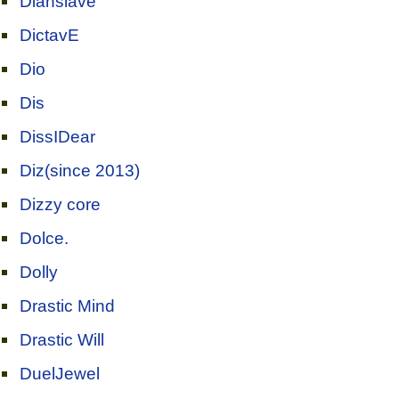
Dianslave
DictavE
Dio
Dis
DissIDear
Diz(since 2013)
Dizzy core
Dolce.
Dolly
Drastic Mind
Drastic Will
DuelJewel