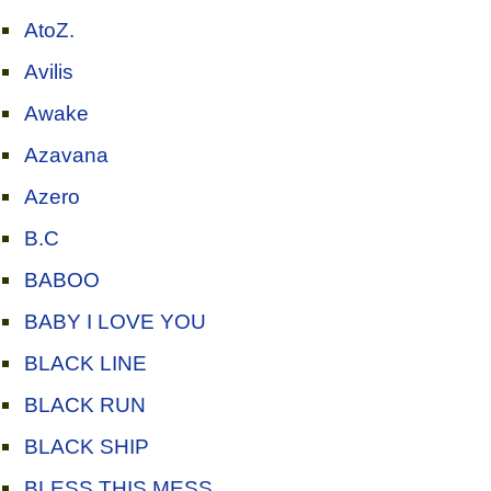
AtoZ.
Avilis
Awake
Azavana
Azero
B.C
BABOO
BABY I LOVE YOU
BLACK LINE
BLACK RUN
BLACK SHIP
BLESS THIS MESS