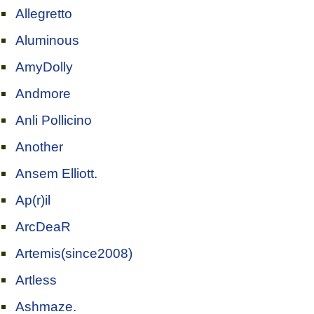
Allegretto
Aluminous
AmyDolly
Andmore
Anli Pollicino
Another
Ansem Elliott.
Ap(r)il
ArcDeaR
Artemis(since2008)
Artless
Ashmaze.