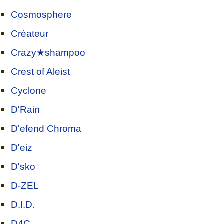
Cosmosphere
Créateur
Crazy★shampoo
Crest of Aleist
Cyclone
D'Rain
D'efend Chroma
D'eiz
D'sko
D-ZEL
D.I.D.
D4C