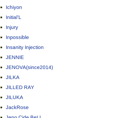
Ichiyon
Initial’L
Injury
Inpossible
Insanity Injection
JENNIE
JENOVA(since2014)
JILKA
JILLED RAY
JILUKA
JackRose
Jeno Cide BeLL