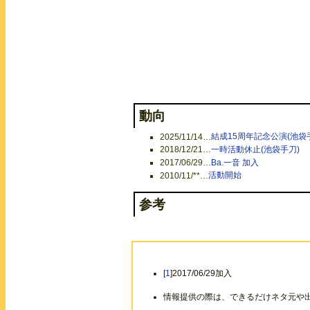
動向
2025/11/14
…
結成15周年記念公演(池袋
2018/12/21
…
一時活動休止(池袋手刀)
2017/06/29
…
Ba.一音 加入
2010/11/**
…
活動開始
参考
[
1
]2017/06/29加入
情報提供の際は、できるだけネタ元や