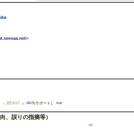
uka
t.seesaa.net
>
E
→ BEAST
→
dieS
(サポート)、
nue
向、誤りの指摘等）
- AD -