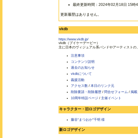
最終更新時間：2024年02月18日 15時4
更新履歴はありません。
vkdb
https://www.vkdb.jp/
vkdb（ブイケーデービー）
主に日本のヴィジュアル系バンドやアーティストの
注意事項
コンテンツ説明
過去のお知らせ
vkdbについて
義援活動
アクセス数
/
本日のリンク元
削除要請・削除履歴
/
問合せフォーム
/
掲載
10周年特設ページ
/
主催イベント
キャラクター・旧ロゴデザイン
藤谷“まつおか”千明 様
新ロゴデザイン