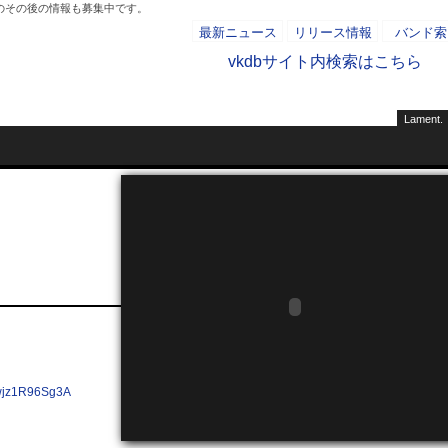
ーのその後の情報も募集中です。
最新ニュース
リリース情報
バンド索
vkdbサイト内検索はこちら
Lament.
- AD -
jz1R96Sg3A