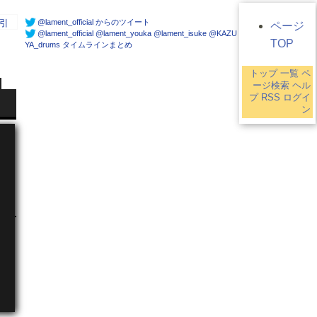
@lament_official からのツイート
引
ページ
@lament_official @lament_youka @lament_isuke @KAZU
TOP
YA_drums タイムラインまとめ
トップ
一覧
ペ
ージ検索
ヘル
プ
RSS
ログイ
ン