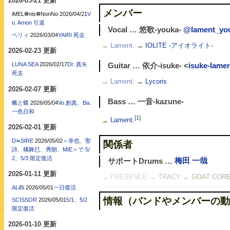
2026-03-21 更新
メンバー
iMEL❁nis❁NonNo
2026/04/21
V
o. Amon 引退
Vocal … 悠歌-youka-
@lament_yo
ベリィ
2026/03/04
YAIRI 死去
→
Lament.
→
IOLITE -アイオライト-
2026-02-23 更新
LUNA SEA
2026/02/17
Dr. 真矢
Guitar … 依介-isuke- <
isuke-lamen
死去
→
Lament.
→
Lycoris
2026-02-07 更新
Bass … 一音-kazune-
蛾と蝶
2026/05/04
Vo.創真、Ba.
一色日和
[
1
]
→
Lament.
2026-02-01 更新
D≒SIRE
2026/05/02
＜幸也、聖
関係者
詩、橘舞已、秀朗、MIE＞で 5/
2、5/3 限定復活
サポートDrums …
梅田 一哉
2026-01-11 更新
→ PRESENCE
→ TRACY
→ GOAT COR
ALiBi
2026/05/01
一日復活
情報（バンドやメンバーの動
SCISSOR
2026/05/01
5/1、5/2
限定復活
2026-01-10 更新