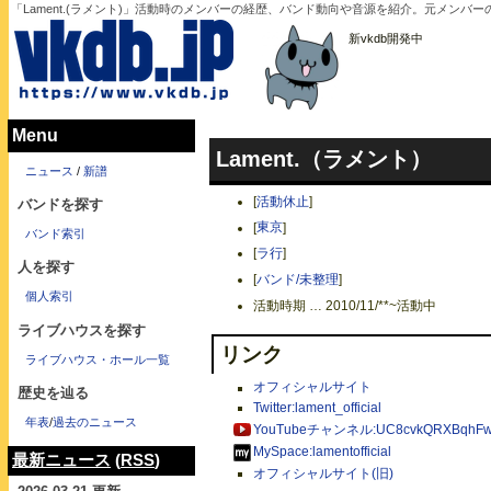
「Lament.(ラメント)」活動時のメンバーの経歴、バンド動向や音源を紹介。元メンバ
新vkdb開発中
Menu
Lament.（ラメント）
ニュース
/
新譜
[
活動休止
]
バンドを探す
[
東京
]
バンド索引
[
ラ行
]
人を探す
[
バンド/未整理
]
個人索引
活動時期 … 2010/11/**~活動中
ライブハウスを探す
リンク
ライブハウス・ホール一覧
オフィシャルサイト
歴史を辿る
Twitter:lament_official
年表
/
過去のニュース
YouTubeチャンネル:UC8cvkQRXBqhFw
MySpace:lamentofficial
最新ニュース
(
RSS
)
オフィシャルサイト(旧)