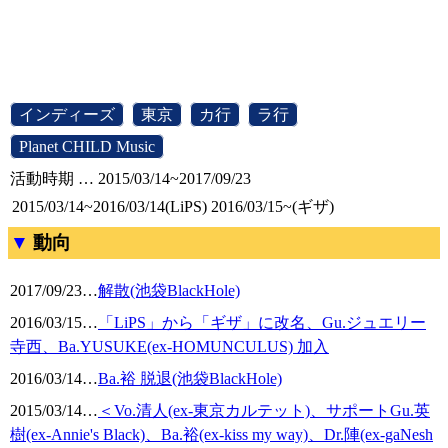
[
インディーズ
]
[
東京
]
[
カ行
]
[
ラ行
]
[
Planet CHILD Music
]
活動時期 … 2015/03/14~2017/09/23
2015/03/14~2016/03/14(LiPS)
2016/03/15~(ギザ)
動向
2017/09/23
…
解散(池袋BlackHole)
2016/03/15
…
「LiPS」から「ギザ」に改名、Gu.ジュエリー
寺西、Ba.YUSUKE(ex-HOMUNCULUS) 加入
2016/03/14
…
Ba.裕 脱退(池袋BlackHole)
2015/03/14
…
＜Vo.清人(ex-東京カルテット)、サポートGu.英
樹(ex-Annie's Black)、Ba.裕(ex-kiss my way)、Dr.陣(ex-gaNesh