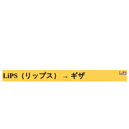
LiPS
LiPS（リップス） → ギザ