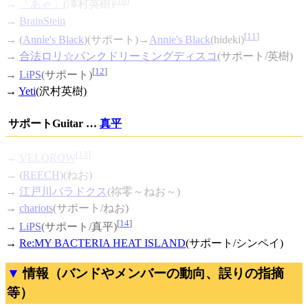
[
10
]
→
「あゃ」
(澤村英樹)
→
BrainStein
[
11
]
→ (
Annie's Black
)(サポート)→
Annie's Black
(hideki)
→
合法ロリ☆パンクドリーミングディスコ
(サポート/英樹)
[
12
]
→
LiPS
(サポート)
→
Yeti
(沢村英樹)
サポートGuitar …
真平
[
13
]
→
VELQROW
→ (
REECH
)(ねお)
→
江戸川パラドクス
(祢零～ねお～)
→
chariots
(サポート/ねお)
[
14
]
→
LiPS
(サポート/真平)
→
Re:MY BACTERIA HEAT ISLAND
(サポート/シンペイ)
情報（バンドやメンバーの動向、誤りの指摘
等）