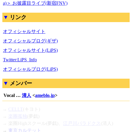
a)＞ お披露目ライブ(新宿FNV)
リンク
オフィシャルサイト
オフィシャルブログ(ギザ)
オフィシャルサイト(LiPS)
Twitter:LiPS_Info
オフィシャルブログ(LiPS)
メンバー
Vocal …
清人
<
ameblo.jp
>
→
CELLT
(キヨト)
→
楽團孤独
(夢戯)
→ 楽團Highスクール(夢戯)、
江戸川パラドクス
(清人)
→
東京カルテット