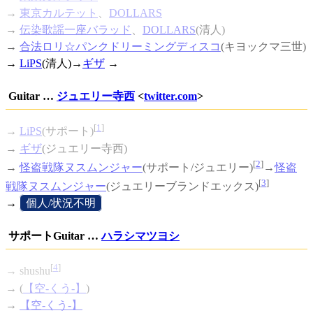
→
東京カルテット
、
DOLLARS
→
伝染歌謡一座バラッド
、
DOLLARS
(清人)
→
合法ロリ☆パンクドリーミングディスコ
(キヨックマ三世)
→
LiPS
(清人)→
ギザ
→
Guitar …
ジュエリー寺西
<
twitter.com
>
[
1
]
→
LiPS
(サポート)
→
ギザ
(ジュエリー寺西)
[
2
]
→
怪盗戦隊ヌスムンジャー
(サポート/ジュエリー)
→
怪盗
[
3
]
戦隊ヌスムンジャー
(ジュエリーブランドエックス)
→
[
個人/状況不明
]
サポートGuitar …
ハラシマツヨシ
[
4
]
→ shushu
→ (
【空-くう-】
)
→
【空-くう-】