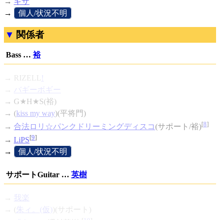
→
ギザ
→
[
個人/状況不明
]
関係者
Bass …
裕
→
RIZELL
!
→
バギーボギー
→ G★H★S(裕)
→ (
kiss my way
)(平将門)
[
8
]
→
合法ロリ☆パンクドリーミングディスコ
(サポート/裕)
[
9
]
→
LiPS
→
[
個人/状況不明
]
サポートGuitar …
英樹
→
我楽
→ (
朱ィ。(仮)
)(サポート)