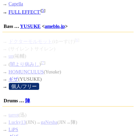
→
Capella
[
5
]
→
FULL EFFECT'
Bass …
YUSUKE
<
ameblo.jp
>
[
6
]
→
ドクターモルモット
(ゆーすけ)
→ (サイレントサイレン)
→
un
(祐輔)
[
7
]
→ (
闇より病みし
)
→
HOMUNCULUS
(Yusuke)
→
ギザ
(YUSUKE)
→
[
個人/フリー
]
Drums …
陣
→
tarrot
(迅)
→
Lucky13
(JIN)→
gaNesha
(JIN→陣)
→
LiPS