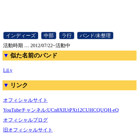
[
インディーズ
]
[
中部
]
[
ラ行
]
[
バンド/未整理
]
活動時期 … 2012/07/22~活動中
似た名前のバンド
Lil.y
リンク
オフィシャルサイト
YouTubeチャンネル:UCn8XIUtPXt12CUHCQUQH-eQ
オフィシャルブログ
旧オフィシャルサイト