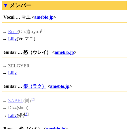
メンバー
Vocal … マユ <
ameblo.jp
>
[
1
]
→
Reue
(Gu.遼-ryo-)
→
Lilly
(Vo.マユ)
Guitar … 愁（ウレイ） <
ameblo.jp
>
→ ZELGYER
→
Lilly
Guitar …
樂（ラク）
<
ameblo.jp
>
[
2
]
→
ZABEL
(樂)
→ Dizz(shun)
[
3
]
→
Lilly
(樂)
Bass … 色（シキ） <
ameblo.jp
>