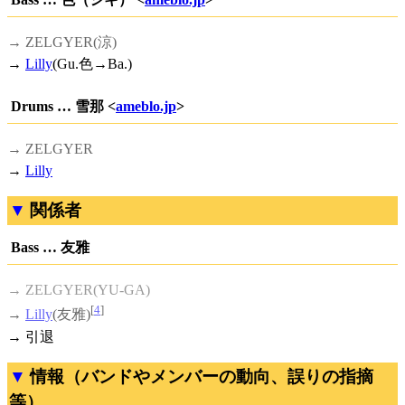
→ ZELGYER(涼)
→
Lilly
(Gu.色→Ba.)
Drums … 雪那 <
ameblo.jp
>
→ ZELGYER
→
Lilly
関係者
Bass … 友雅
→ ZELGYER(YU-GA)
[
4
]
→
Lilly
(友雅)
→ 引退
情報（バンドやメンバーの動向、誤りの指摘
等）