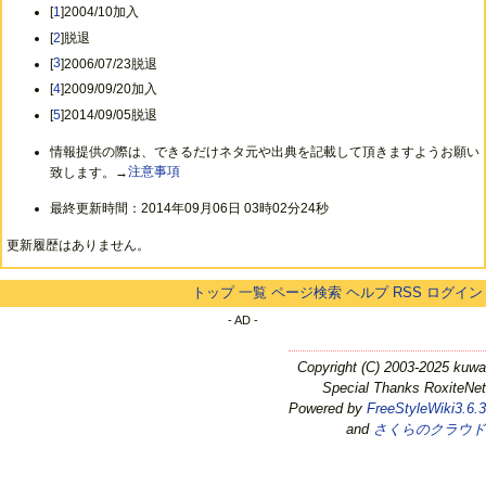
[
1
]2004/10加入
[
2
]脱退
[
3
]2006/07/23脱退
[
4
]2009/09/20加入
[
5
]2014/09/05脱退
情報提供の際は、できるだけネタ元や出典を記載して頂きますようお願い
致します。→
注意事項
最終更新時間：2014年09月06日 03時02分24秒
更新履歴はありません。
トップ
一覧
ページ検索
ヘルプ
RSS
ログイン
- AD -
Copyright (C) 2003-2025 kuwa
Special Thanks RoxiteNet
Powered by
FreeStyleWiki3.6.3
and
さくらのクラウド