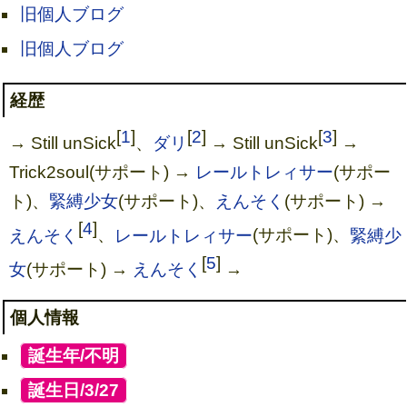
旧個人ブログ
旧個人ブログ
経歴
[
1
]
[
2
]
[
3
]
→ Still unSick
、
ダリ
→ Still unSick
→
Trick2soul(サポート) →
レールトレィサー
(サポー
ト)、
緊縛少女
(サポート)、
えんそく
(サポート) →
[
4
]
えんそく
、
レールトレィサー
(サポート)、
緊縛少
[
5
]
女
(サポート) →
えんそく
→
個人情報
[
誕生年/不明
]
[
誕生日/3/27
]