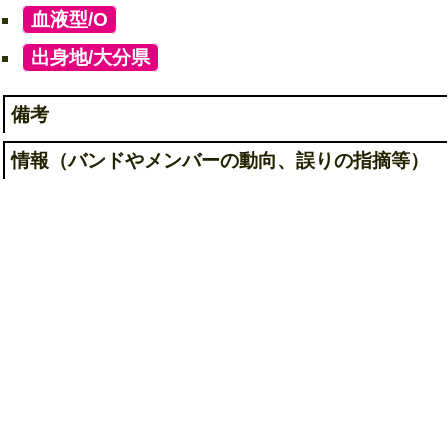
[
血液型/O
]
[
出身地/大分県
]
備考
情報（バンドやメンバーの動向、誤りの指摘等）