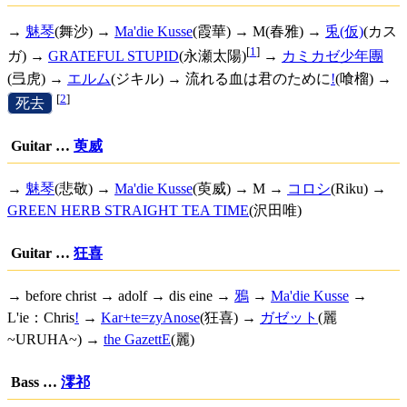
→
魅琴
(舞沙) →
Ma'die Kusse
(霞華) → M(春雅) →
兎(仮)
(カス
[
1
]
ガ) →
GRATEFUL STUPID
(永瀬太陽)
→
カミカゼ少年團
(弖虎) →
エルム
(ジキル) →
流れる血は君のために
!
(喰榴) →
[
2
]
[
死去
]
Guitar …
萸威
→
魅琴
(悲敬) →
Ma'die Kusse
(萸威) → M →
コロシ
(Riku) →
GREEN HERB STRAIGHT TEA TIME
(沢田唯)
Guitar …
狂喜
→ before christ → adolf → dis eine →
鴉
→
Ma'die Kusse
→
L'ie：Chris
!
→
Kar+te=zyAnose
(狂喜) →
ガゼット
(麗
~URUHA~) →
the GazettE
(麗)
Bass …
澪祁