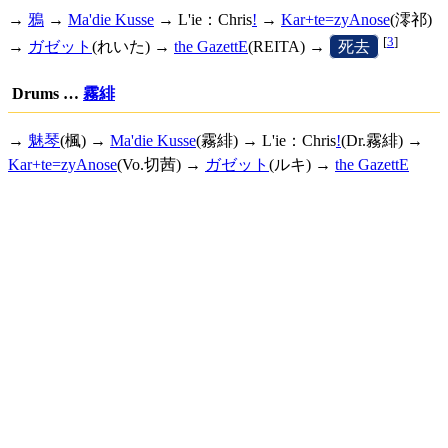
→
鴉
→
Ma'die Kusse
→
L'ie：Chris
!
→
Kar+te=zyAnose
(澪祁)
[
3
]
→
ガゼット
(れいた) →
the GazettE
(REITA) →
[
死去
]
Drums …
霧緋
→
魅琴
(楓) →
Ma'die Kusse
(霧緋) →
L'ie：Chris
!
(Dr.霧緋) →
Kar+te=zyAnose
(Vo.切茜) →
ガゼット
(ルキ) →
the GazettE