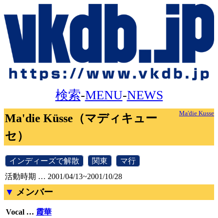
検索
-
MENU
-
NEWS
Ma'die Kusse
Ma'die Küsse（マディキュー
セ）
[
インディーズで解散
]
[
関東
]
[
マ行
]
活動時期 … 2001/04/13~2001/10/28
メンバー
Vocal …
霞華