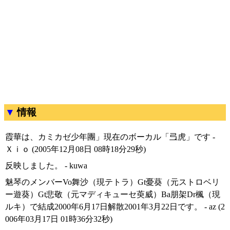
情報
霞華は、カミカゼ少年團」現在のボーカル「弖虎」です -
Ｘｉｏ (2005年12月08日 08時18分29秒)
反映しました。 - kuwa
魅琴のメンバーVo舞沙（現テトラ）Gt憂葵（元ストロベリ
ー遊葵）Gt悲敬（元マディキューセ萸威）Ba朋架Dr楓（現
ルキ）で結成2000年6月17日解散2001年3月22日です。 - az (2
006年03月17日 01時36分32秒)