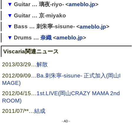
Guitar … 璃夜-riyo- <
ameblo.jp
>
→
Viscaria
→ (Lost AngeL)
Guitar … 京-miyako
→
Viscaria
→ suicide≠cult
→ (Lost AngeL)
Bass … 刺朱寧-sisune- <
ameblo.jp
>
→
Viscaria
→
→
Drums …
奈織
<
ameblo.jp
>
[
1
]
[
2
]
→
Viscaria
(サポート)
→
Viscaria
→ (Lost AngeL) →
[
3
]
→
Ru：natic
(Nao)
Viscaria関連ニュース
→
Viscaria
(奈織)
2013/03/29
…
解散
→ Suicide≠cult
2012/09/09
…
Ba.刺朱寧-sisune- 正式加入(岡山I
→ 仏拿(大崎希範)
MAGE)
2012/04/15
…
1st.LIVE(岡山CRAZY MAMA 2nd
ROOM)
2011/07/**
…
結成
- AD -