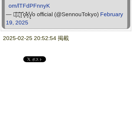
om/lTFdPFnnyK
— 洗͓̽脳͓̽T͓̽o͓̽k͓̽y͓̽o official (@SennouTokyo)
February
19, 2025
2025-02-25 20:52:54 掲載