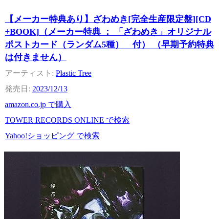
【メーカー特典あり】ざわめき[完全生産限定盤][CD
+BOOK]（メーカー特典 ： 「ざわめき」オリジナル
ポストカード（ランダム5種） 付） （早期予約特典
は付きません）
Plastic Tree
2023/12/13
amazon.co.jp で購入
TOWER RECORDS ONLINE で検索
Yahoo!ショッピング で検索