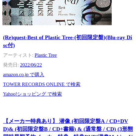
(Re)quest-Best of Plastic Tree-(初回限定盤)(Blu-ray Di
sc付)
Plastic Tree
2022/06/22
amazon.co.jp で購入
TOWER RECORDS ONLINE で検索
Yahoo!ショッピング で検索
【メーカー特典あり】 潜像 (初回限定盤A / CD+DV
D)& (初回限定盤B / CD+書籍) & (通常盤 / CD) (3形態