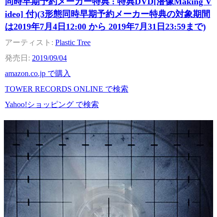
同時早期予約メーカー特典 : 特典DVD[潜像Making V
ideo] 付)(3形態同時早期予約メーカー特典の対象期間
は2019年7月4日12:00 から 2019年7月31日23:59まで)
Plastic Tree
2019/09/04
amazon.co.jp で購入
TOWER RECORDS ONLINE で検索
Yahoo!ショッピング で検索