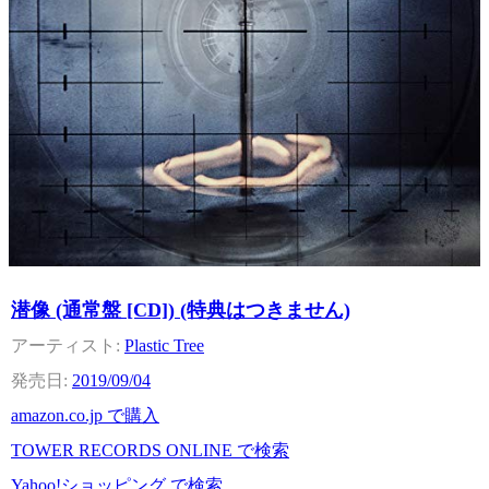
潜像 (通常盤 [CD]) (特典はつきません)
Plastic Tree
2019/09/04
amazon.co.jp で購入
TOWER RECORDS ONLINE で検索
Yahoo!ショッピング で検索