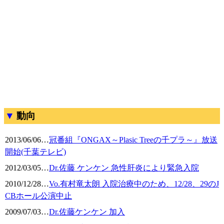
動向
2013/06/06
…
冠番組『ONGAX～Plasic Treeの千プラ～』放送
開始(千葉テレビ)
2012/03/05
…
Dr.佐藤 ケンケン 急性肝炎により緊急入院
2010/12/28
…
Vo.有村竜太朗 入院治療中のため、12/28、29のJ
CBホール公演中止
2009/07/03
…
Dr.佐藤ケンケン 加入