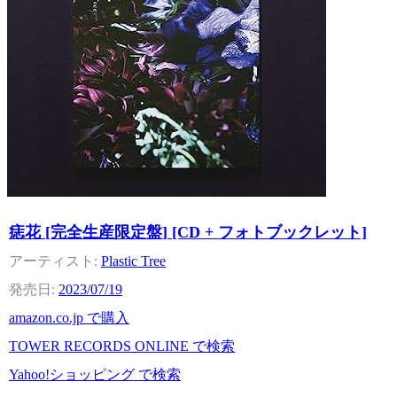
痣花 [完全生産限定盤] [CD + フォトブックレット]
Plastic Tree
2023/07/19
amazon.co.jp で購入
TOWER RECORDS ONLINE で検索
Yahoo!ショッピング で検索