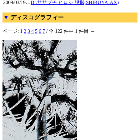
2009/03/19
…
Dr.ササブチ ヒロシ 脱退(SHIBUYA-AX)
ディスコグラフィー
ページ:
1
2
3
4
5
6
7
/ 全 122 件中 1 件目 ～