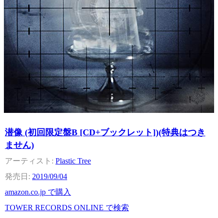
潜像 (初回限定盤B [CD+ブックレット])(特典はつき
ません)
Plastic Tree
2019/09/04
amazon.co.jp で購入
TOWER RECORDS ONLINE で検索