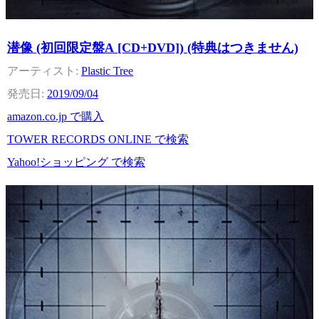
潜像 (初回限定盤A [CD+DVD]) (特典はつきません)
Plastic Tree
2019/09/04
amazon.co.jp で購入
TOWER RECORDS ONLINE で検索
Yahoo!ショッピング で検索