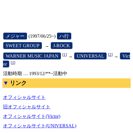
[
メジャー
]
(1997/06/25~)
[
ハ行
]
[
SWEET GROUP
]
→
[
J-ROCK
]
[
1
]
[
2
]
[
WARNER MUSIC JAPAN
]
→
[
UNIVERSAL
]
→
[
Vict
[
3
]
or
]
活動時期 … 1993/12/**~活動中
リンク
オフィシャルサイト
旧オフィシャルサイト
オフィシャルサイト(Victor)
オフィシャルサイト(UNIVERSAL)