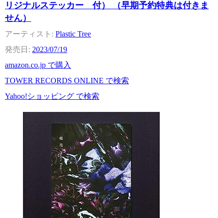
リジナルステッカー 付） （早期予約特典は付きま
せん）
Plastic Tree
2023/07/19
amazon.co.jp で購入
TOWER RECORDS ONLINE で検索
Yahoo!ショッピング で検索