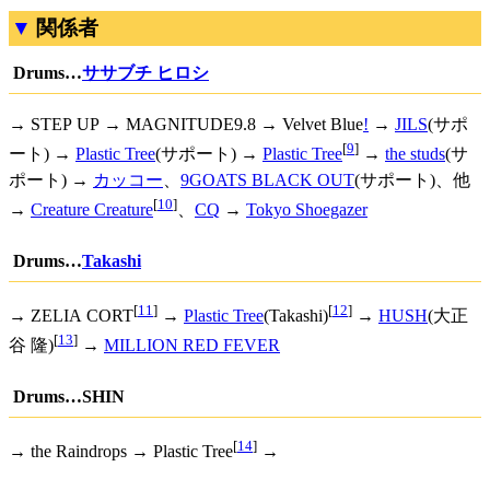
関係者
Drums…
ササブチ ヒロシ
→ STEP UP → MAGNITUDE9.8 →
Velvet Blue
!
→
JILS
(サポ
[
9
]
ート) →
Plastic Tree
(サポート) →
Plastic Tree
→
the studs
(サ
ポート) →
カッコー
、
9GOATS BLACK OUT
(サポート)、他
[
10
]
→
Creature Creature
、
CQ
→
Tokyo Shoegazer
Drums…
Takashi
[
11
]
[
12
]
→ ZELIA CORT
→
Plastic Tree
(Takashi)
→
HUSH
(大正
[
13
]
谷 隆)
→
MILLION RED FEVER
Drums…SHIN
[
14
]
→ the Raindrops → Plastic Tree
→