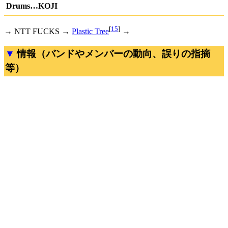
Drums…KOJI
[
15
]
→ NTT FUCKS →
Plastic Tree
→
情報（バンドやメンバーの動向、誤りの指摘
等）