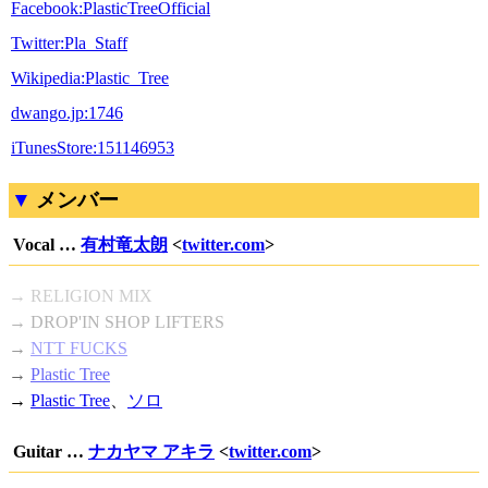
Facebook:PlasticTreeOfficial
Twitter:Pla_Staff
Wikipedia:Plastic_Tree
dwango.jp:1746
iTunesStore:151146953
メンバー
Vocal …
有村竜太朗
<
twitter.com
>
→ RELIGION MIX
→ DROP'IN SHOP LIFTERS
→
NTT FUCKS
→
Plastic Tree
→
Plastic Tree
、
ソロ
Guitar …
ナカヤマ アキラ
<
twitter.com
>