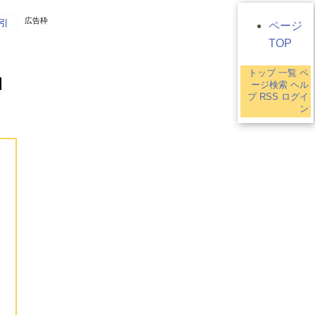
広告枠
引
ページ
TOP
トップ
一覧
ペ
ージ検索
ヘル
プ
RSS
ログイ
ン