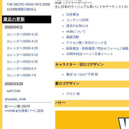
vkdb（ブイケーデービー）
THE MICRO HEAD 4N'S
2026/
主に日本のヴィジュアル系バンドやアーティストの
12/18
無期限活動休止
注意事項
最近の更新
コンテンツ説明
過去のお知らせ
2026/04/11
vkdbについて
カレンダー/2026-4-15
義援活動
カレンダー/2026-4-22
アクセス数
/
本日のリンク元
カレンダー/2026-4-29
削除要請・削除履歴
/
問合せフォーム
/
掲載
10周年特設ページ
/
主催イベント
カレンダー/2026-5-13
カレンダー/2026-5-20
キャラクター・旧ロゴデザイン
カレンダー/2026-6-3
藤谷“まつおか”千明 様
カレンダー/2026-7-8
新ロゴデザイン
2026/03/28
NATCHIN
グロリ 様
@update_vkdb
バナー
総ページ数:15078
>>
vkdb.jpを検索バーに追加