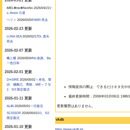
2026-03-21 更新
iMEL❁nis❁NonNo
2026/04/21
V
o. Amon 引退
ベリィ
2026/03/04
YAIRI 死去
2026-02-23 更新
LUNA SEA
2026/02/17
Dr. 真矢
死去
2026-02-07 更新
蛾と蝶
2026/05/04
Vo.創真、Ba.
一色日和
2026-02-01 更新
D≒SIRE
2026/05/02
＜幸也、聖
詩、橘舞已、秀朗、MIE＞で 5/
情報提供の際は、できるだけネタ元や
2、5/3 限定復活
最終更新時間：2006年03月06日 19時3
2026-01-11 更新
更新履歴はありません。
ALiBi
2026/05/01
一日復活
SCISSOR
2026/05/01
5/1、5/2
限定復活
vkdb
2026-01-10 更新
https://www.vkdb.jp/