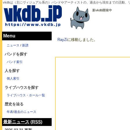
vkdbは（主にヴィジュアル系の）バンドやアーティストの、過去から現在までの活動、
新vkdb開発中
Menu
RayZi
に移動しました。
ニュース
/
新譜
バンドを探す
バンド索引
人を探す
個人索引
ライブハウスを探す
ライブハウス・ホール一覧
歴史を辿る
年表
/
過去のニュース
最新ニュース
(
RSS
)