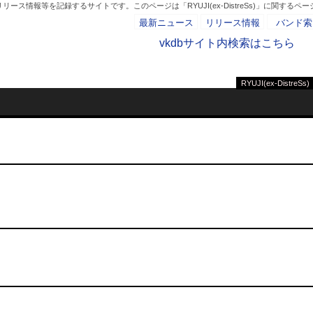
ス情報等を記録するサイトです。このページは「RYUJI(ex-DistreSs)」に関するペ
最新ニュース
リリース情報
バンド索
vkdbサイト内検索はこちら
RYUJI(ex-DistreSs)
- AD -