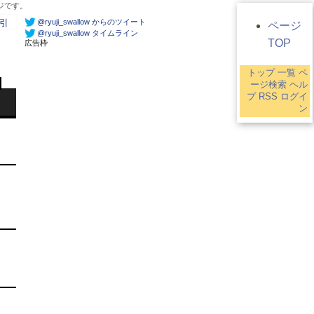
ージです。
@ryuji_swallow からのツイート
引
ページ
@ryuji_swallow タイムライン
TOP
広告枠
トップ
一覧
ペ
ージ検索
ヘル
プ
RSS
ログイ
ン