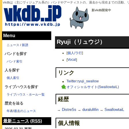
vkdbは（主にヴィジュアル系の）バンドやアーティストの、過去から現在までの活動、リリー
新vkdb開発中
Menu
Ryuji（リュウジ）
ニュース
/
新譜
[
個人/ラ行
]
バンドを探す
[
Vocal
]
バンド索引
人を探す
リンク
個人索引
Twitter:ryuji_swallow
ライブハウスを探す
オフィシャルサイト(SwallowtaiL)
ライブハウス・ホール一覧
経歴
歴史を辿る
→
DistreSs
→
duraluMin
→
SwallowtaiL
年表
/
過去のニュース
最新ニュース
(
RSS
)
個人情報