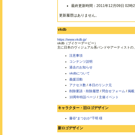
最終更新時間：2011年12月09日 02時2
更新履歴はありません。
vkdb
https://www.vkdb.jp/
vkdb（ブイケーデービー）
主に日本のヴィジュアル系バンドやアーティストの
注意事項
コンテンツ説明
過去のお知らせ
vkdbについて
義援活動
アクセス数
/
本日のリンク元
削除要請・削除履歴
/
問合せフォーム
/
掲載
10周年特設ページ
/
主催イベント
キャラクター・旧ロゴデザイン
藤谷“まつおか”千明 様
新ロゴデザイン