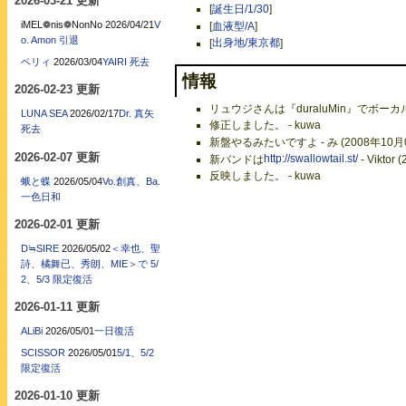
2026-03-21 更新
[
誕生日/1/30
]
iMEL❁nis❁NonNo
2026/04/21
V
[
血液型/A
]
o. Amon 引退
[
出身地/東京都
]
ベリィ
2026/03/04
YAIRI 死去
情報
2026-02-23 更新
リュウジさんは『duraluMin』でボーカルで
LUNA SEA
2026/02/17
Dr. 真矢
修正しました。 - kuwa
死去
新盤やるみたいですよ - み (2008年10月0
2026-02-07 更新
新バンドは
http://swallowtail.st/
- Vikto
反映しました。 - kuwa
蛾と蝶
2026/05/04
Vo.創真、Ba.
一色日和
2026-02-01 更新
D≒SIRE
2026/05/02
＜幸也、聖
詩、橘舞已、秀朗、MIE＞で 5/
2、5/3 限定復活
2026-01-11 更新
ALiBi
2026/05/01
一日復活
SCISSOR
2026/05/01
5/1、5/2
限定復活
2026-01-10 更新