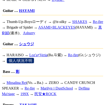
Guitar …
HAYAMI
→ Thumb-Up-Boysローディ → @ir-silky →
SHAKES
→
Re-fire
→ Brigade of Spider →
ASAMI×BLACKEYES
(HAYAMI) →
真
剣組
(速水)、
Ashurry
Guitar …
シュウジ
→ HARAISO →
Loz'a≠Veria
(Ba.斗紫) →
Re-fire
(Gt.シュウジ)
→
[
個人/状況不明
]
Bass …
彩
→
Missalina Rei
(Vo.→Ba.) → ZERO → CANDY CRUNCH
SPEAKER →
Re-fire
→
Marilyn☆DustSchool
→
Deflina
Ma'riage
→
199X
→
民安★ROCK
Drums …
TAKASHI