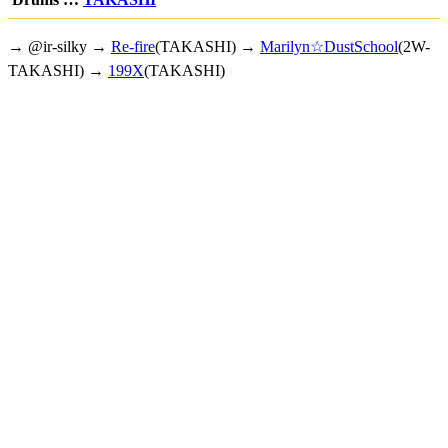
→ @ir-silky →
Re-fire
(TAKASHI) →
Marilyn☆DustSchool
(2W-
TAKASHI) →
199X
(TAKASHI)