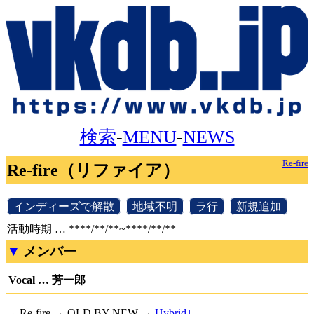
検索
-
MENU
-
NEWS
Re-fire
Re-fire（リファイア）
[
インディーズで解散
]
[
地域不明
]
[
ラ行
]
[
新規追加
]
活動時期 … ****/**/**~****/**/**
メンバー
Vocal … 芳一郎
→ Re-fire → OLD BY NEW →
Hybrid+