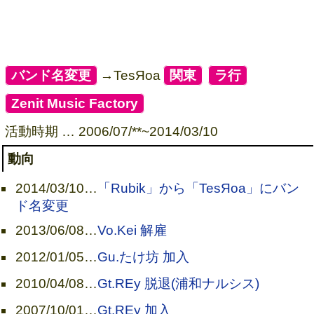
[
バンド名変更
]
→TesЯoa
[
関東
]
[
ラ行
]
[
Zenit Music Factory
]
活動時期 … 2006/07/**~2014/03/10
動向
2014/03/10
…
「Rubik」から「TesЯoa」にバン
ド名変更
2013/06/08
…
Vo.Kei 解雇
2012/01/05
…
Gu.たけ坊 加入
2010/04/08
…
Gt.REy 脱退(浦和ナルシス)
2007/10/01
…
Gt.REy 加入