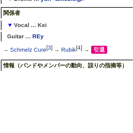
→
SOCIAL SLAVE
!
→
Rubik
→
TesЯoa
(KOU)
→ 侍-samurai-
関係者
→
Re:My BACTERIA HEAT ISLAND
(サポート/ア
→
Rubik
→
TesЯoa
ガサコウモリ)
Vocal … Kei
→ Agasa.K
Guitar …
REy
[
2
]
→
Rubik
(
kenichi
→Kei)
→
[
3
]
[
4
]
→
Schmelz Cure
→
Rubik
→
[
引退
]
情報（バンドやメンバーの動向、誤りの指摘等）