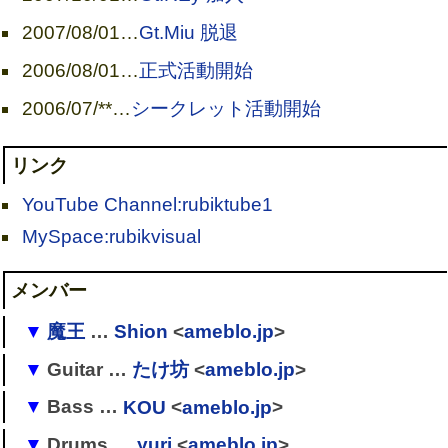
2007/08/01
…
Gt.Miu 脱退
2006/08/01
…
正式活動開始
2006/07/**
…
シークレット活動開始
リンク
YouTube Channel:rubiktube1
MySpace:rubikvisual
メンバー
魔王
…
Shion
<
ameblo.jp
>
Guitar …
たけ坊
<
ameblo.jp
>
→ Ur
→
Rubik
(Gu.→Vo.)→
TesЯoa
Bass …
KOU
<
ameblo.jp
>
→ 涼-ryo-
→
[
個人/状況不明
]
[
1
]
→
Rubik
→
TesЯoa
Drums …
yuri
<
ameblo.jp
>
→ Jazzy