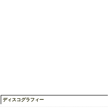
廃ル者、底ニアル傷痕 [A-Type]
ディスコグラフィー
廃ル者、底ニアル傷痕 [B-Type]