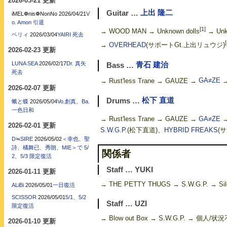
2026-03-21 更新
Guitar …
上出 隆二
iMEL❁nis❁NonNo
2026/04/21
V
o. Amon 引退
[
1
]
→ WOOD MAN → Unknown dolls
→ Unk
ベリィ
2026/03/04
YAIRI 死去
[
→
OVERHEAD
(サポートGt.上出リュウジ)
2026-02-23 更新
LUNA SEA
2026/02/17
Dr. 真矢
Bass …
青石 建治
死去
→ Rust'less Trane → GAUZE →
GA≠ZE
→
2026-02-07 更新
Drums …
松下 直道
蛾と蝶
2026/05/04
Vo.創真、Ba.
一色日和
→ Rust'less Trane → GAUZE →
GA≠ZE
→
2026-02-01 更新
S.W.G.P.
(松下直道)、
HYBRID FREAKS
(サ
D≒SIRE
2026/05/02
＜幸也、聖
詩、橘舞已、秀朗、MIE＞で 5/
関係者
2、5/3 限定復活
Staff … YUKI
2026-01-11 更新
→ THE PETTY THUGS → S.W.G.P. → Sile
ALiBi
2026/05/01
一日復活
SCISSOR
2026/05/01
5/1、5/2
Staff … UZI
限定復活
→ Blow out Box → S.W.G.P. → 個人/状
2026-01-10 更新