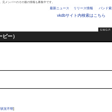
紹介。元メンバーのその後の情報も募集中です。
最新ニュース
リリース情報
バンド索
vkdbサイト内検索はこちら
S.W.G.P.
- AD -
ジーピー）
/状況不明
]