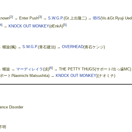
[
2
]
[
3
]
nown
→ Enter Push
→
S.W.G.P.
(Gt.上出隆二) →
IBIS
(Vo.&Gt.Ryuji Ued
4
]
[
5
]
→
KNOCK OUT MONKEY
(dEnkA)
 螺旋(楓) →
S.W.G.P.
(青石建治) →
OVERHEAD
(青石ケンジ)
[
6
]
 螺旋 →
マーディレイラ
(涙)
→ THE PETTY THUGS(サポート/出っ歯MC)
ポート/Naomichi Matsushita) →
KNOCK OUT MONKEY
](ナオミチ)
nce Disorder
況不明