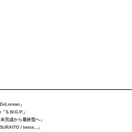
「DeLorean」
e「S.W.G.P.」
ngle「未完成から最終型へ」
URAITO / twice...」