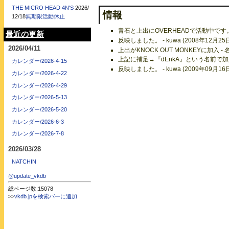
THE MICRO HEAD 4N'S
2026/
情報
12/18
無期限活動休止
青石と上出にOVERHEADで活動中で
最近の更新
反映しました。 - kuwa (2008年12月25
2026/04/11
上出がKNOCK OUT MONKEYに加入 - 
上記に補足→『dEnkA』という名前で加入した
カレンダー/2026-4-15
反映しました。 - kuwa (2009年09月16
カレンダー/2026-4-22
カレンダー/2026-4-29
カレンダー/2026-5-13
カレンダー/2026-5-20
カレンダー/2026-6-3
カレンダー/2026-7-8
2026/03/28
NATCHIN
@update_vkdb
総ページ数:15078
>>
vkdb.jpを検索バーに追加