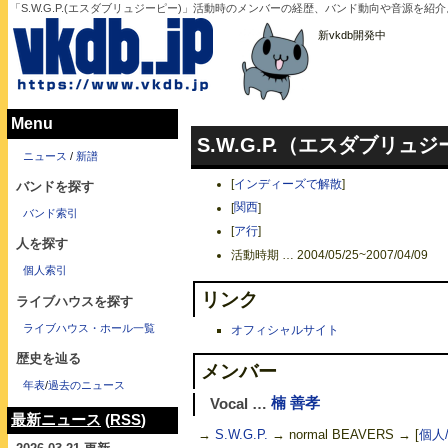
「S.W.G.P.(エスダブリュジーピー)」活動時のメンバーの経歴、バンド動向や音源を
新vkdb開発中
Menu
S.W.G.P.（エスダブリュ
ニュース
/
新譜
[
インディーズで解散
]
バンドを探す
[
関西
]
バンド索引
[
ア行
]
人を探す
活動時期 … 2004/05/25~2007/04/09
個人索引
リンク
ライブハウスを探す
ライブハウス・ホール一覧
オフィシャルサイト
歴史を辿る
メンバー
年表
/
過去のニュース
Vocal …
楠 善孝
最新ニュース
(
RSS
)
→
S.W.G.P.
→ normal BEAVERS →
[
個人