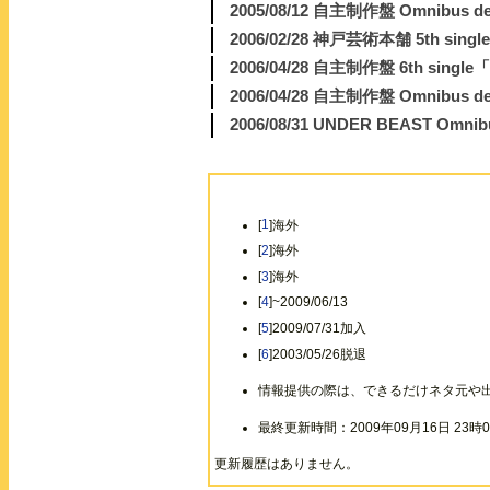
2005/08/12 自主制作盤 Omnibus de
2006/02/28 神戸芸術本舗 5th singl
2006/04/28 自主制作盤 6th single「
2006/04/28 自主制作盤 Omnibus de
2006/08/31 UNDER BEAST Om
[
1
]海外
[
2
]海外
[
3
]海外
[
4
]~2009/06/13
[
5
]2009/07/31加入
[
6
]2003/05/26脱退
情報提供の際は、できるだけネタ元や
最終更新時間：2009年09月16日 23時0
更新履歴はありません。