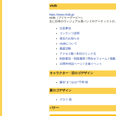
vkdb
https://www.vkdb.jp/
vkdb（ブイケーデービー）
主に日本のヴィジュアル系バンドやアーティストの
注意事項
コンテンツ説明
過去のお知らせ
vkdbについて
義援活動
アクセス数
/
本日のリンク元
削除要請・削除履歴
/
問合せフォーム
/
掲載
10周年特設ページ
/
主催イベント
キャラクター・旧ロゴデザイン
藤谷“まつおか”千明 様
新ロゴデザイン
グロリ 様
バナー