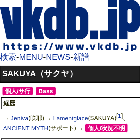
検索
-
MENU
-
NEWS
-
新譜
SAKUYA（サクヤ）
[
個人/サ行
]
[
Bass
]
経歴
[
1
]
→
Jeniva
(咲耶) →
Lamentglace
(SAKUYA)
、
ANCIENT MYTH
(サポート) →
[
個人/状況不明
]