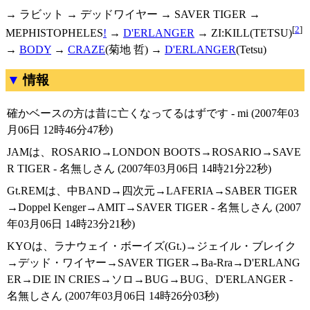
→ ラビット → デッドワイヤー → SAVER TIGER →
[
2
]
MEPHISTOPHELES
!
→
D'ERLANGER
→ ZI:KILL(TETSU)
→
BODY
→
CRAZE
(菊地 哲) →
D'ERLANGER
(Tetsu)
情報
確かベースの方は昔に亡くなってるはずです - mi (2007年03
月06日 12時46分47秒)
JAMは、ROSARIO→LONDON BOOTS→ROSARIO→SAVE
R TIGER - 名無しさん (2007年03月06日 14時21分22秒)
Gt.REMは、中BAND→四次元→LAFERIA→SABER TIGER
→Doppel Kenger→AMIT→SAVER TIGER - 名無しさん (2007
年03月06日 14時23分21秒)
KYOは、ラナウェイ・ボーイズ(Gt.)→ジェイル・ブレイク
→デッド・ワイヤー→SAVER TIGER→Ba-Rra→D'ERLANG
ER→DIE IN CRIES→ソロ→BUG→BUG、D'ERLANGER -
名無しさん (2007年03月06日 14時26分03秒)