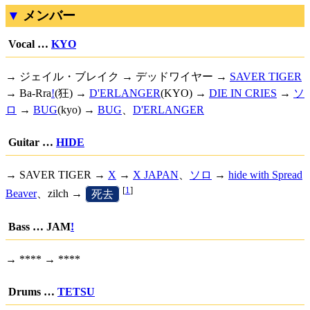
メンバー
Vocal …
KYO
→ ジェイル・ブレイク → デッドワイヤー →
SAVER TIGER
→
Ba-Rra
!
(狂) →
D'ERLANGER
(KYO) →
DIE IN CRIES
→
ソ
ロ
→
BUG
(kyo) →
BUG
、
D'ERLANGER
Guitar …
HIDE
→ SAVER TIGER →
X
→
X JAPAN
、
ソロ
→
hide with Spread
[
1
]
Beaver
、zilch →
[
死去
]
Bass …
JAM
!
→ **** → ****
Drums …
TETSU