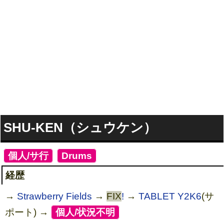
SHU-KEN（シュウケン）
[
個人/サ行
]
[
Drums
]
経歴
→
Strawberry Fields
→
FIX
!
→
TABLET Y2K6
(サ
ポート) →
[
個人/状況不明
]