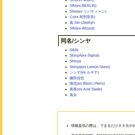
Sin(ex-Fallum)
SIN(ex-BERLIN)
Shin(ex-リバティーン)
心(ex-死刑宣告)
真-Sin-(Zephyr)
SIN(ex-Wizard)
同名/シンヤ
SINN
ShinyA(ex-Signal)
Shinya
Shinya(ex.Lemon Glass)
シンヤ(ex-ルギナ)
鎌田信也
慎也(ex-Blanc⊃Nero)
真夜(ex-Acid Slade)
真矢
情報提供の際は、できるだけネタ元や