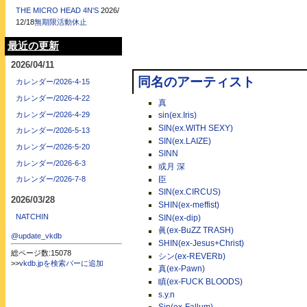
THE MICRO HEAD 4N'S
2026/
12/18
無期限活動休止
最近の更新
2026/04/11
同名のアーティスト
カレンダー/2026-4-15
カレンダー/2026-4-22
真
カレンダー/2026-4-29
sin(ex.Iris)
SIN(ex.WITH SEXY)
カレンダー/2026-5-13
SIN(ex.LAIZE)
カレンダー/2026-5-20
SINN
カレンダー/2026-6-3
或月 深
臣
カレンダー/2026-7-8
SIN(ex.CIRCUS)
2026/03/28
SHIN(ex-meffist)
NATCHIN
SIN(ex-dip)
眞(ex-BuZZ TRASH)
@update_vkdb
SHIN(ex-Jesus+Christ)
総ページ数:15078
シン(ex-REVERb)
>>
vkdb.jpを検索バーに追加
真(ex-Pawn)
瞋(ex-FUCK BLOODS)
s.y.n