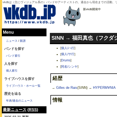
vkdbは（主にヴィジュアル系の）バンドやアーティストの、過去から現在までの活動、
新vkdb開発中
Menu
SINN → 福田真也（フク
ニュース
/
新譜
[
個人/ハ行
]
バンドを探す
[
個人/サ行
]
バンド索引
[
Drums
]
人を探す
[
同名/シンヤ
]
個人索引
経歴
ライブハウスを探す
ライブハウス・ホール一覧
→
Gilles de Rais
(SINN) →
HYPERM∀NIA
歴史を辿る
情報
年表
/
過去のニュース
最新ニュース
(
RSS
)