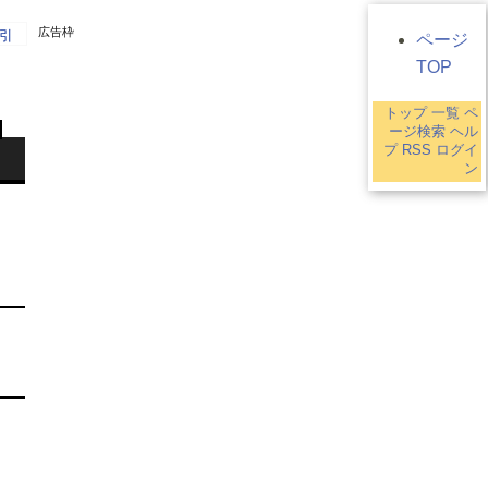
広告枠
引
ページ
TOP
トップ
一覧
ペ
ージ検索
ヘル
プ
RSS
ログイ
ン