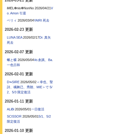
2026-03-21 更新
iMEL❁nis❁NonNo
2026/04/21
V
o. Amon 引退
ベリィ
2026/03/04
YAIRI 死去
2026-02-23 更新
LUNA SEA
2026/02/17
Dr. 真矢
死去
2026-02-07 更新
蛾と蝶
2026/05/04
Vo.創真、Ba.
一色日和
2026-02-01 更新
D≒SIRE
2026/05/02
＜幸也、聖
詩、橘舞已、秀朗、MIE＞で 5/
2、5/3 限定復活
2026-01-11 更新
ALiBi
2026/05/01
一日復活
SCISSOR
2026/05/01
5/1、5/2
限定復活
2026-01-10 更新