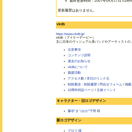
最終更新時間：2007年04月17日 01時4
更新履歴はありません。
vkdb
https://www.vkdb.jp/
vkdb（ブイケーデービー）
主に日本のヴィジュアル系バンドやアーティストの
注意事項
コンテンツ説明
過去のお知らせ
vkdbについて
義援活動
アクセス数
/
本日のリンク元
削除要請・削除履歴
/
問合せフォーム
/
掲載
10周年特設ページ
/
主催イベント
キャラクター・旧ロゴデザイン
藤谷“まつおか”千明 様
新ロゴデザイン
グロリ 様