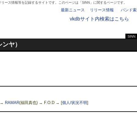
リリース情報等を記録するサイトです。このページは「SINN」に関するページです。
最新ニュース
リリース情報
バンド索
vkdbサイト内検索はこちら
SINN
- AD -
ダシンヤ）
→
RAMAR
(福田真也) → F.O.D →
[
個人/状況不明
]