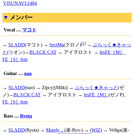
VISUNAVI:1484
メンバー
Vocal …
マコト
[
1
]
→
SLADD
(マコト) →
SectMa
(クロノ)
→
ぶらっく★きゃっ
と
(リオン)→
BLACK CAT
→ アイヲロスト →
fesFE［M］
、
FE［S］fem
Guitar …
nao
→
SLADD
(nao) →
Zipcy
!
(Milki) →
ぶらっく★きゃっと
(ゼ
ノ)→
BLACK CAT
→ アイヲロスト →
fesFE［M］
(ゼノP)、
FE［S］fem
Bass …
Ryota
→
SLADD
(Ryota) →
Marely，
(凌-Ryo-) → (
WIZ
) → Vellga(凌-