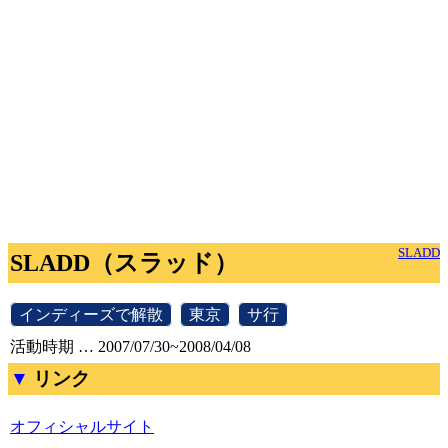
SLADD
SLADD（スラッド）
[
インディーズで解散
]
[
東京
]
[
サ行
]
活動時期 … 2007/07/30~2008/04/08
リンク
オフィシャルサイト