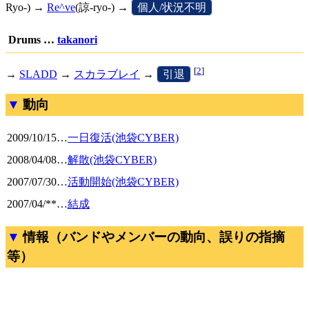
Ryo-) →
Re^ve
(諒-ryo-) →
[
個人/状況不明
]
Drums …
takanori
[
2
]
→
SLADD
→
スカラブレイ
→
[
引退
]
動向
2009/10/15
…
一日復活(池袋CYBER)
2008/04/08
…
解散(池袋CYBER)
2007/07/30
…
活動開始(池袋CYBER)
2007/04/**
…
結成
情報（バンドやメンバーの動向、誤りの指摘
等）